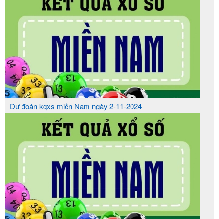
Dự đoán kqxs miền Nam ngày 2-11-2024