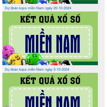
Dự đoán kqxs miền Nam ngày 20-10-2024
Dự đoán kqxs miền Nam ngày 5-10-2024