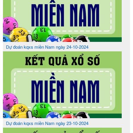
Dự đoán kqxs miền Nam ngày 24-10-2024
Dự đoán kqxs miền Nam ngày 23-10-2024