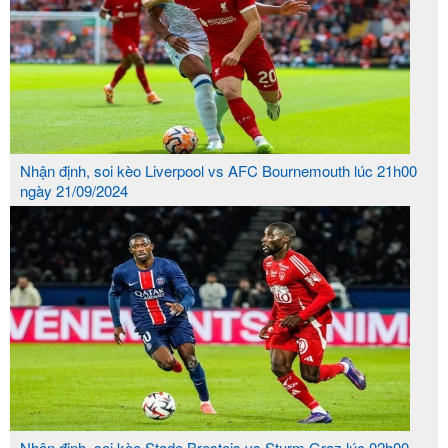
Nhận định, soi kèo Liverpool vs AFC Bournemouth lúc 21h00
ngày 21/09/2024
Nhận định, soi kèo Stade Brestois vs Sturm Graz lúc 02h00