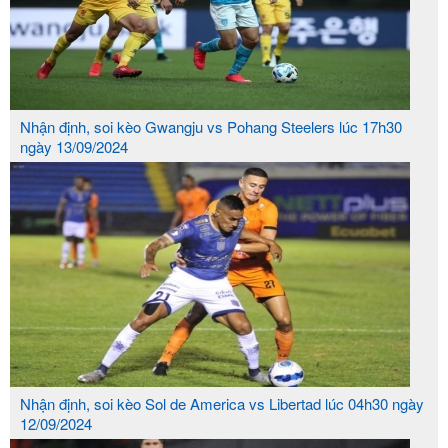
Nhận định, soi kèo Gwangju vs Pohang Steelers lúc 17h30
ngày 13/09/2024
Nhận định, soi kèo Sol de America vs Libertad lúc 04h30 ngày
12/09/2024