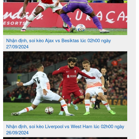
Nhận định, soi kèo Ajax vs Besiktas lúc 02h00 ngày
27/09/2024
Nhận định, soi kèo Liverpool vs West Ham lúc 02h00 ngày
26/09/2024