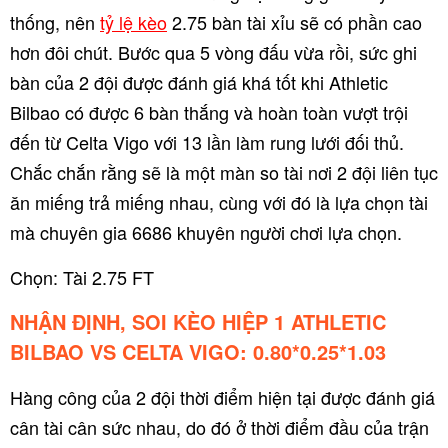
thống, nên
tỷ lệ kèo
2.75 bàn tài xỉu sẽ có phần cao
hơn đôi chút. Bước qua 5 vòng đấu vừa rồi, sức ghi
bàn của 2 đội được đánh giá khá tốt khi Athletic
Bilbao có được 6 bàn thắng và hoàn toàn vượt trội
đến từ Celta Vigo với 13 lần làm rung lưới đối thủ.
Chắc chắn rằng sẽ là một màn so tài nơi 2 đội liên tục
ăn miếng trả miếng nhau, cùng với đó là lựa chọn tài
mà chuyên gia 6686 khuyên người chơi lựa chọn.
Chọn: Tài 2.75 FT
NHẬN ĐỊNH, SOI KÈO HIỆP 1 ATHLETIC
BILBAO VS CELTA VIGO: 0.80*0.25*1.03
Hàng công của 2 đội thời điểm hiện tại được đánh giá
cân tài cân sức nhau, do đó ở thời điểm đầu của trận