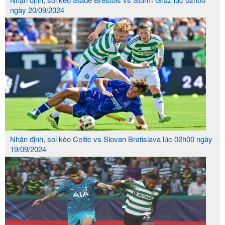
ngày 20/09/2024
Nhận định, soi kèo Celtic vs Slovan Bratislava lúc 02h00 ngày
19/09/2024