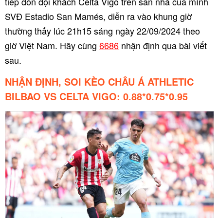
tiếp đón đội khách Celta Vigo trên sân nhà của mình
SVĐ Estadio San Mamés, diễn ra vào khung giờ
thường thấy lúc 21h15 sáng ngày 22/09/2024 theo
giờ Việt Nam. Hãy cùng
6686
nhận định qua bài viết
sau.
NHẬN ĐỊNH, SOI KÈO CHÂU Á ATHLETIC
BILBAO VS CELTA VIGO: 0.88*0.75*0.95