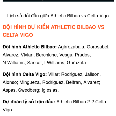
Lịch sử đối đầu giữa Athletic Bilbao vs Celta Vigo
ĐỘI HÌNH DỰ KIẾN ATHLETIC BILBAO VS
CELTA VIGO
Agirrezabala; Gorosabel,
Đội hình Athletic Bilbao:
Alvarez, Vivian, Berchiche; Vesga, Prados;
N.Williams, Sancet, I.Williams; Guruzeta.
Villar; Rodriguez, Jailson,
Đội hình Celta Vigo:
Alonso; Mingueza, Rodriguez, Beltran, Alvarez;
Aspas, Swedberg; Iglesias.
Athletic Bilbao 2-2 Celta
Dự đoán tỷ số trận đấu:
Vigo