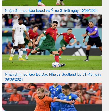
Nhận định, soi kèo Israel vs Ý lúc 01h45 ngày 10/09/2024
Nhận định, soi kèo Bồ Đào Nha vs Scotland lúc 01h45 ngày
09/09/2024