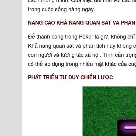
trong cuộc sống hàng ngày.
NÂNG CAO KHẢ NĂNG QUAN SÁT VÀ PHÂN
Để thành công trong Poker là gì?, không chỉ
Khả năng quan sát và phân tích này không ch
con người và tương tác xã hội. Tính cẩn trọ
có thể áp dụng trong nhiều mặt khác của cu
PHÁT TRIỂN TƯ DUY CHIẾN LƯỢC