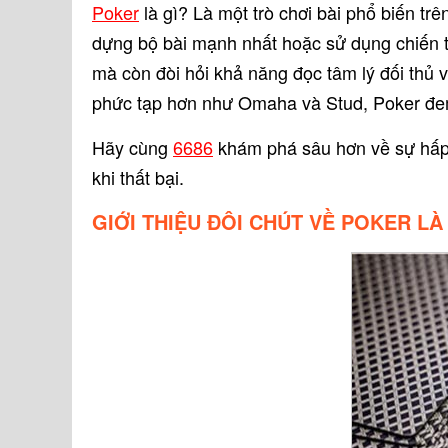
Poker
là gì? Là một trò chơi bài phổ biến tr
dựng bộ bài mạnh nhất hoặc sử dụng chiến thu
mà còn đòi hỏi khả năng đọc tâm lý đối thủ 
phức tạp hơn như Omaha và Stud, Poker đem
Hãy cùng
6686
khám phá sâu hơn về sự hấp 
khi thất bại.
GIỚI THIỆU ĐÔI CHÚT VỀ POKER LÀ