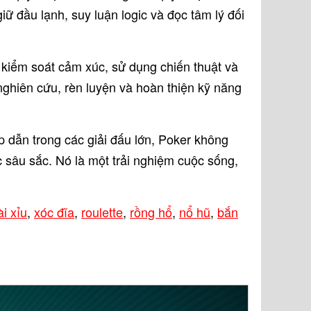
iữ đầu lạnh, suy luận logic và đọc tâm lý đối
g kiểm soát cảm xúc, sử dụng chiến thuật và
ghiên cứu, rèn luyện và hoàn thiện kỹ năng
p dẫn trong các giải đấu lớn, Poker không
c sâu sắc. Nó là một trải nghiệm cuộc sống,
ài xỉu
,
xóc đĩa
,
roulette
,
rồng hổ
,
nổ hũ
,
bắn