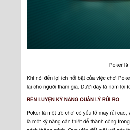
Poker là
Khi nói đến lợi ích nổi bật của việc chơi Po
lại cho người tham gia. Dưới đây là năm lợi 
RÈN LUYỆN KỸ NĂNG QUẢN LÝ RỦI RO
Poker là một trò chơi có yếu tố may rủi cao,
là một kỹ năng cần thiết để thành công trong
cách thông minh. Qua việc đối mặt với các tì