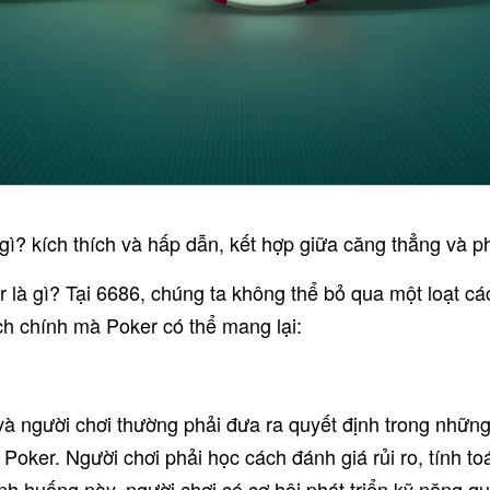
 gì? kích thích và hấp dẫn, kết hợp giữa căng thẳng và p
ker là gì? Tại 6686, chúng ta không thể bỏ qua một loạt 
ích chính mà Poker có thể mang lại:
 và người chơi thường phải đưa ra quyết định trong nhữn
 Poker. Người chơi phải học cách đánh giá rủi ro, tính to
nh huống này, người chơi có cơ hội phát triển kỹ năng qu