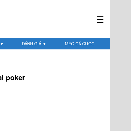
☰
▼
ĐÁNH GIÁ
▼
MẸO CÁ CƯỢC
ài poker