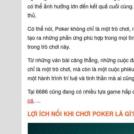
có thể ảnh hưởng lớn đến kết quả cuối cùng. 
thủ.
Có thể nói, Poker không chỉ là một trò chơi
tạo ra những phản ứng phù hợp trong mọi tì
trong trò chơi này.
Từ những ván bài căng thẳng, những cuộc đấu
chỉ là một trò chơi, mà còn là một cuộc phi
một hành trình trí tuệ và tinh thần mà ai cũng
Tại 6686 cũng đang có nhiều tựa game hấp 
cá
, ...
LỢI ÍCH NỔI KHI CHƠI POKER LÀ G