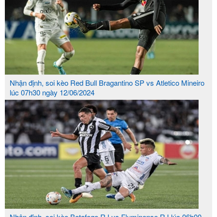
Nhận định, soi kèo Red Bull Bragantino SP vs Atletico Mineiro
lúc 07h30 ngày 12/06/2024
Nhận định, soi kèo Botafogo RJ vs Fluminense RJ lúc 06h00