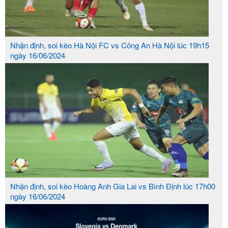
Nhận định, soi kèo Hà Nội FC vs Công An Hà Nội lúc 19h15
ngày 16/06/2024
Nhận định, soi kèo Hoàng Anh Gia Lai vs Bình Định lúc 17h00
ngày 16/06/2024