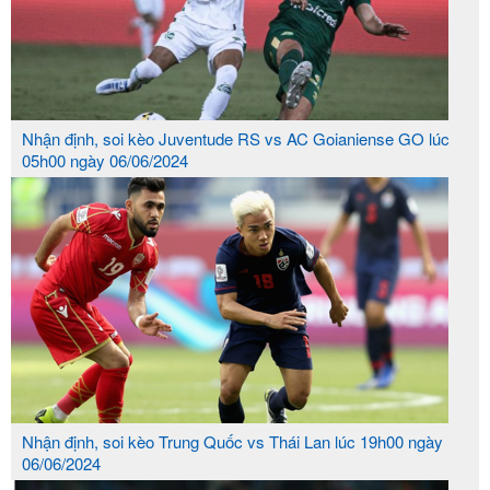
Nhận định, soi kèo Juventude RS vs AC Goianiense GO lúc
05h00 ngày 06/06/2024
Nhận định, soi kèo Trung Quốc vs Thái Lan lúc 19h00 ngày
06/06/2024