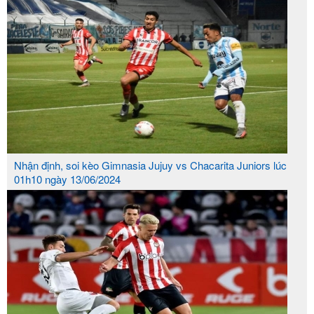
Nhận định, soi kèo Gimnasia Jujuy vs Chacarita Juniors lúc
01h10 ngày 13/06/2024