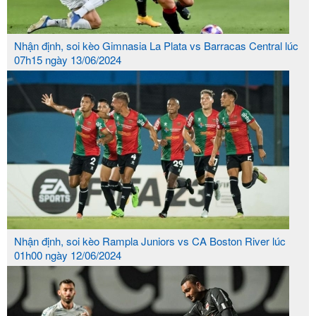
Nhận định, soi kèo Gimnasia La Plata vs Barracas Central lúc
07h15 ngày 13/06/2024
Nhận định, soi kèo Rampla Juniors vs CA Boston River lúc
01h00 ngày 12/06/2024