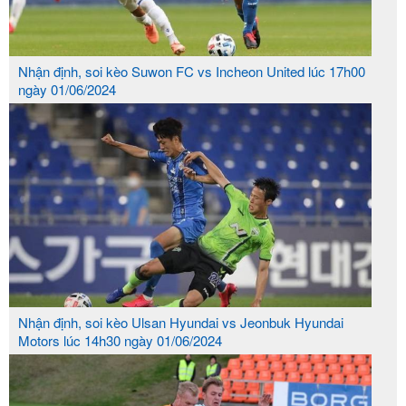
Nhận định, soi kèo Suwon FC vs Incheon United lúc 17h00
ngày 01/06/2024
Nhận định, soi kèo Ulsan Hyundai vs Jeonbuk Hyundai
Motors lúc 14h30 ngày 01/06/2024