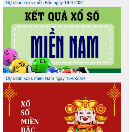
Dự đoán kqxs miền Bắc ngày 16-6-2024
Dự đoán kqxs miền Nam ngày 16-6-2024