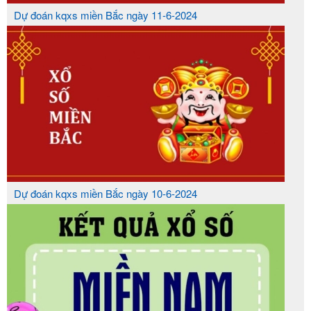
Dự đoán kqxs miền Bắc ngày 11-6-2024
Dự đoán kqxs miền Bắc ngày 10-6-2024