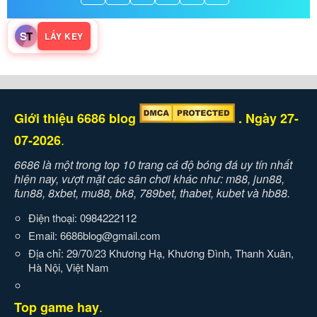
S
T
LẤY KEY
Giới thiệu 6686 blog
. Ngày 27-
.
07-2026
6686 là một trong top 10 trang cá độ bóng đá uy tín nhất
hiện nay, vượt mặt các sân chơi khác như: m88, jun88,
fun88, 8xbet, mu88, bk8, 789bet, thabet, kubet và hb88.
Điện thoại: 0984222112
Email:
6686blog@gmail.com
Địa chỉ: 29/70/23 Khương Hạ, Khương Đình, Thanh Xuân,
Hà Nội, Việt Nam
.
Top game hay