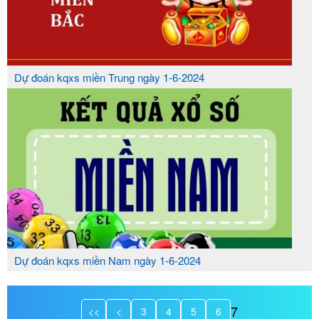
Dự đoán kqxs miền Trung ngày 1-6-2024
Dự đoán kqxs miền Nam ngày 1-6-2024
7
<<
<
3
4
5
6