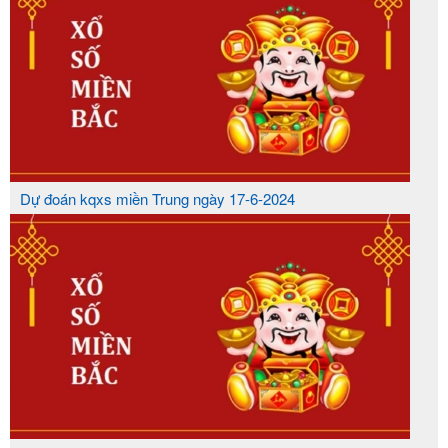
Dự đoán kqxs miền Trung ngày 17-6-2024