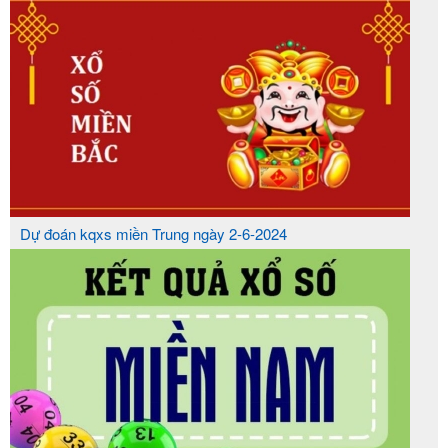
Dự đoán kqxs miền Trung ngày 2-6-2024