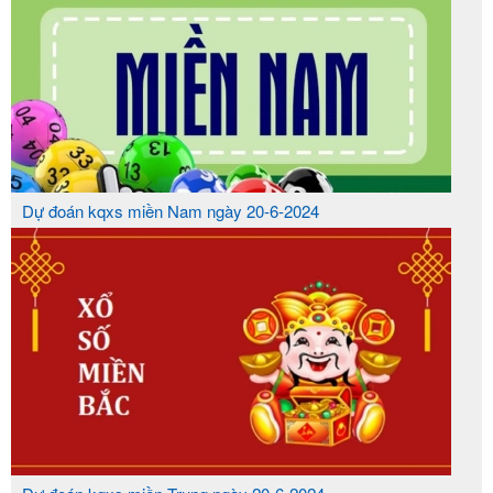
Dự đoán kqxs miền Nam ngày 20-6-2024