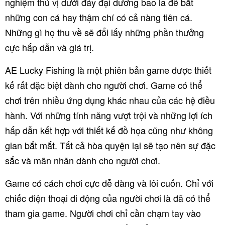
nghiệm thú vị dưới đáy đại dương bao la để bắt
những con cá hay thậm chí có cả nàng tiên cá.
Những gì họ thu về sẽ đổi lấy những phần thưởng
cực hấp dẫn và giá trị.
AE Lucky Fishing là một phiên bản game được thiết
kế rất đặc biệt dành cho người chơi. Game có thể
chơi trên nhiều ứng dụng khác nhau của các hệ điều
hành. Với những tính năng vượt trội và những lợi ích
hấp dẫn kết hợp với thiết kế đồ họa cũng như không
gian bắt mắt. Tất cả hòa quyện lại sẽ tạo nên sự đặc
sắc và mãn nhãn dành cho người chơi.
Game có cách chơi cực dễ dàng và lôi cuốn. Chỉ với
chiếc điện thoại di động của người chơi là đã có thể
tham gia game. Người chơi chỉ cần chạm tay vào