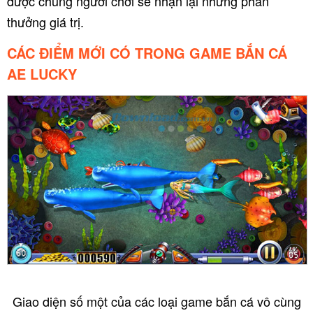
được chúng người chơi sẽ nhận lại những phần
thưởng giá trị.
CÁC ĐIỂM MỚI CÓ TRONG GAME BẮN CÁ
AE LUCKY
Giao diện số một của các loại game bắn cá vô cùng