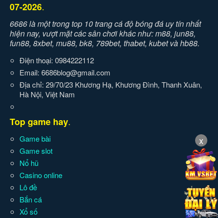
.
07-2026
6686 là một trong top 10 trang cá độ bóng đá uy tín nhất
hiện nay, vượt mặt các sân chơi khác như: m88, jun88,
fun88, 8xbet, mu88, bk8, 789bet, thabet, kubet và hb88.
Điện thoại: 0984222112
Email:
6686blog@gmail.com
Địa chỉ: 29/70/23 Khương Hạ, Khương Đình, Thanh Xuân,
Hà Nội, Việt Nam
.
Top game hay
Game bài
x
Game slot
Nổ hũ
Casino online
Lô đề
Bắn cá
Xổ số