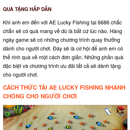
QUÀ TẶNG HẤP DẪN
Khi anh em đến với AE Lucky Fishing tại 6686 chắc
chắn sẽ có quà mang về dù là bất cứ lúc nào. Hàng
ngày game sẽ có những chương trình quay thưởng
dành cho người chơi. Đây sẽ là cơ hội để anh em có
thể rinh quà về một cách đơn giản. Những phần quà
đặc biệt và chương trình ưu đãi tất cả sẽ dành tặng
cho người chơi.
CÁCH THỨC TẢI AE LUCKY FISHING NHANH
CHÓNG CHO NGƯỜI CHƠI