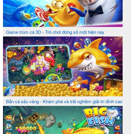
Game trùm cá 3D - Trò chơi đứng số một hiện nay
Bắn cá sấu vàng - Khám phá và trải nghiệm giải trí đỉnh cao