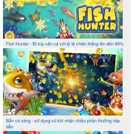
Fish Hunter - Bí kíp săn cá với tỷ lệ chiến thắng lên đến 99%
Bắn cá xèng - sử dụng vũ khí nhận nhiều phần thưởng hấp
dẫn