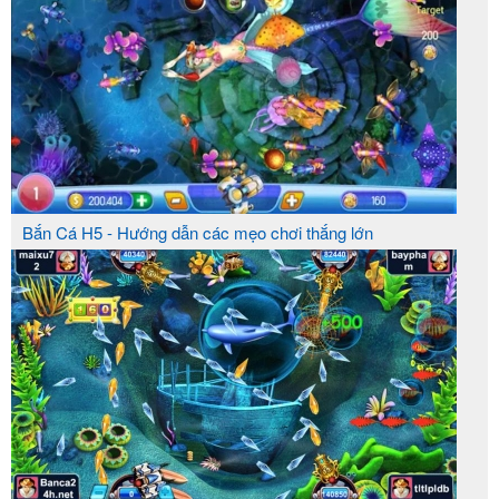
Bắn Cá H5 - Hướng dẫn các mẹo chơi thắng lớn