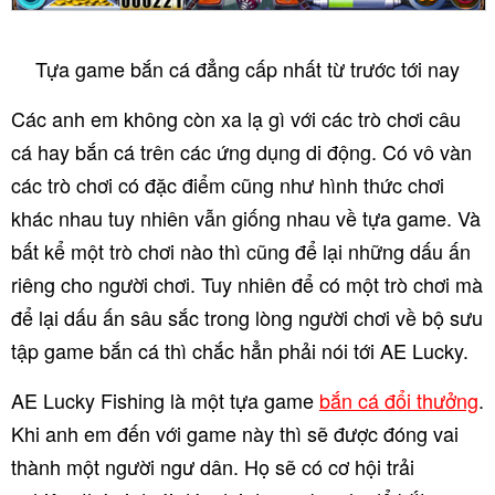
Tựa game bắn cá đẳng cấp nhất từ trước tới nay
Các anh em không còn xa lạ gì với các trò chơi câu
cá hay bắn cá trên các ứng dụng di động. Có vô vàn
các trò chơi có đặc điểm cũng như hình thức chơi
khác nhau tuy nhiên vẫn giống nhau về tựa game. Và
bất kể một trò chơi nào thì cũng để lại những dấu ấn
riêng cho người chơi. Tuy nhiên để có một trò chơi mà
để lại dấu ấn sâu sắc trong lòng người chơi về bộ sưu
tập game bắn cá thì chắc hẳn phải nói tới AE Lucky.
AE Lucky Fishing là một tựa game
bắn cá đổi thưởng
.
Khi anh em đến với game này thì sẽ được đóng vai
thành một người ngư dân. Họ sẽ có cơ hội trải