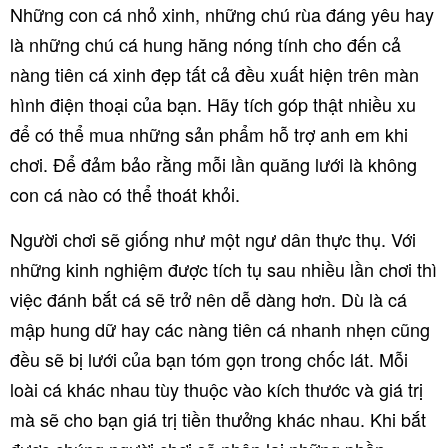
Những con cá nhỏ xinh, những chú rùa đáng yêu hay
là những chú cá hung hăng nóng tính cho đến cả
nàng tiên cá xinh đẹp tất cả đều xuất hiện trên màn
hình điện thoại của bạn. Hãy tích góp thật nhiều xu
để có thể mua những sản phẩm hỗ trợ anh em khi
chơi. Để đảm bảo rằng mỗi lần quăng lưới là không
con cá nào có thể thoát khỏi.
Người chơi sẽ giống như một ngư dân thực thụ. Với
những kinh nghiệm được tích tụ sau nhiều lần chơi thì
việc đánh bắt cá sẽ trở nên dễ dàng hơn. Dù là cá
mập hung dữ hay các nàng tiên cá nhanh nhẹn cũng
đều sẽ bị lưới của bạn tóm gọn trong chốc lát. Mỗi
loài cá khác nhau tùy thuộc vào kích thước và giá trị
mà sẽ cho bạn giá trị tiền thưởng khác nhau. Khi bắt