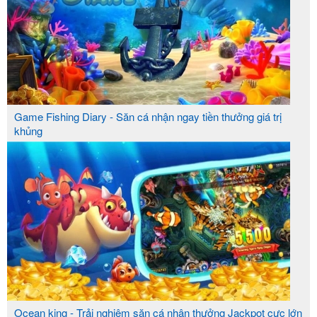
Game Fishing Diary - Săn cá nhận ngay tiền thưởng giá trị
khủng
Ocean king - Trải nghiệm săn cá nhận thưởng Jackpot cực lớn