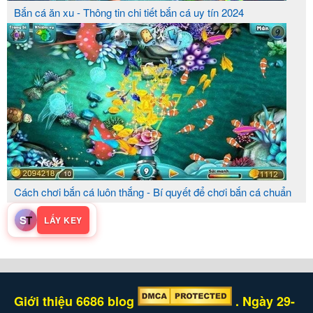
Bắn cá ăn xu - Thông tin chi tiết bắn cá uy tín 2024
Cách chơi bắn cá luôn thắng - Bí quyết để chơi bắn cá chuẩn
S
T
LẤY KEY
Giới thiệu 6686 blog
. Ngày 29-