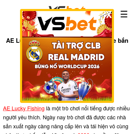
☰
X
Home
>
Top game
>
Bắn cá
AE Lucky Fishing - Đỉnh cao của game bắn
cá hiện đại
Top game
|
05/04/2024
by
6686
✚ ĐĂNG KÝ
✍ ĐĂNG NHẬP
AE Lucky Fishing
là một trò chơi nổi tiếng được nhiều
người yêu thích. Ngày nay trò chơi đã được các nhà
sản xuất ngày càng nâng cấp lên và tái hiện vô cùng