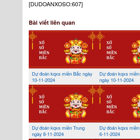
[DUDOANXOSO:607]
Bài viết liên quan
Dự đoán kqxs miền Bắc ngày
Dự đoán kqxs miền
10-11-2024
ngày 10-11-2024
Dự đoán kqxs miền Trung
Dự đoán kqxs miền
ngày 8-11-2024
6-11-2024