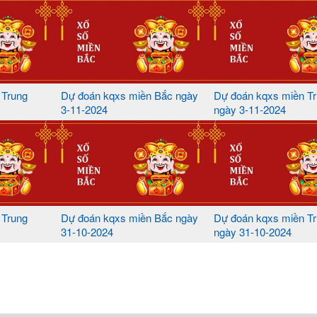
 Trung
Dự đoán kqxs miền Bắc ngày
Dự đoán kqxs miền T
3-11-2024
ngày 3-11-2024
 Trung
Dự đoán kqxs miền Bắc ngày
Dự đoán kqxs miền T
31-10-2024
ngày 31-10-2024