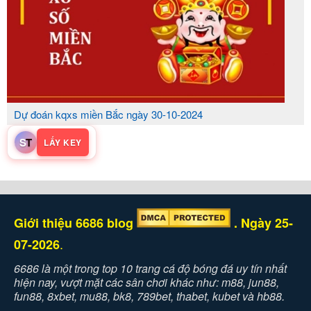
Dự đoán kqxs miền Bắc ngày 30-10-2024
S
T
LẤY KEY
Giới thiệu 6686 blog
. Ngày 25-
.
07-2026
6686 là một trong top 10 trang cá độ bóng đá uy tín nhất
hiện nay, vượt mặt các sân chơi khác như: m88, jun88,
fun88, 8xbet, mu88, bk8, 789bet, thabet, kubet và hb88.