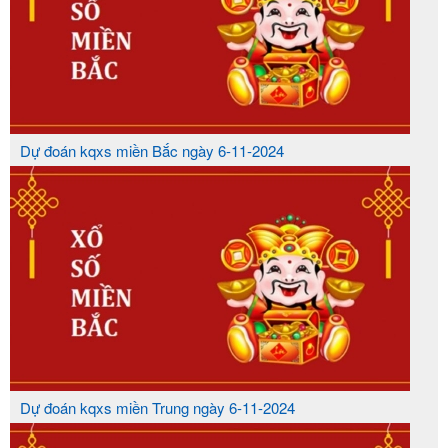
Dự đoán kqxs miền Bắc ngày 6-11-2024
Dự đoán kqxs miền Trung ngày 6-11-2024