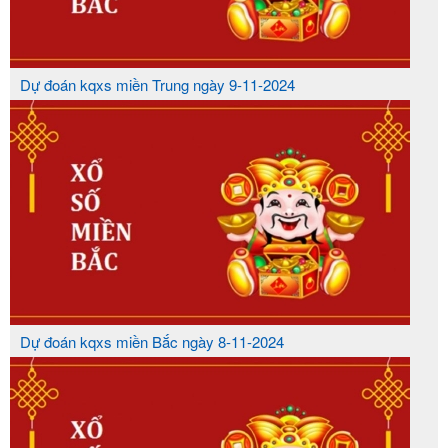
Dự đoán kqxs miền Trung ngày 9-11-2024
Dự đoán kqxs miền Bắc ngày 8-11-2024