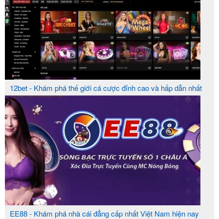
12bet - Khám phá thế giới cá cược đỉnh cao và hấp dẫn nhất
EE88 - Khám phá nhà cái đẳng cấp nhất Việt Nam hiện nay