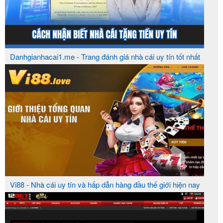
Danhgianhacai1.me - Trang đánh giá nhà cái uy tín tốt nhất
Vi88 - Nhà cái uy tín và hấp dẫn hàng đầu thế giới hiện nay