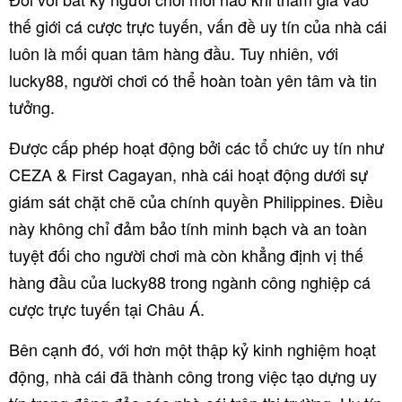
thế giới cá cược trực tuyến, vấn đề uy tín của nhà cái
luôn là mối quan tâm hàng đầu. Tuy nhiên, với
lucky88, người chơi có thể hoàn toàn yên tâm và tin
tưởng.
Được cấp phép hoạt động bởi các tổ chức uy tín như
CEZA & First Cagayan, nhà cái hoạt động dưới sự
giám sát chặt chẽ của chính quyền Philippines. Điều
này không chỉ đảm bảo tính minh bạch và an toàn
tuyệt đối cho người chơi mà còn khẳng định vị thế
hàng đầu của lucky88 trong ngành công nghiệp cá
cược trực tuyến tại Châu Á.
Bên cạnh đó, với hơn một thập kỷ kinh nghiệm hoạt
động, nhà cái đã thành công trong việc tạo dựng uy