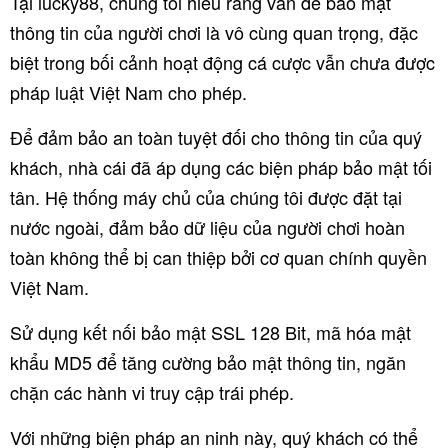
Tại lucky88, chúng tôi hiểu rằng vấn đề bảo mật
thông tin của người chơi là vô cùng quan trọng, đặc
biệt trong bối cảnh hoạt động cá cược vẫn chưa được
pháp luật Việt Nam cho phép.
Để đảm bảo an toàn tuyệt đối cho thông tin của quý
khách, nhà cái đã áp dụng các biện pháp bảo mật tối
tân. Hệ thống máy chủ của chúng tôi được đặt tại
nước ngoài, đảm bảo dữ liệu của người chơi hoàn
toàn không thể bị can thiệp bởi cơ quan chính quyền
Việt Nam.
Sử dụng kết nối bảo mật SSL 128 Bit, mã hóa mật
khẩu MD5 để tăng cường bảo mật thông tin, ngăn
chặn các hành vi truy cập trái phép.
Với những biện pháp an ninh này, quý khách có thể