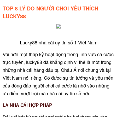
TOP 8 LÝ DO NGƯỜI CHƠI YÊU THÍCH
LUCKY88
Lucky88 nhà cái uy tín số 1 Việt Nam
Với hơn một thập kỷ hoạt động trong lĩnh vực cá cược
trực tuyến, lucky88 đã khẳng định vị thế là một trong
những nhà cái hàng đầu tại Châu Á nói chung và tại
Việt Nam nói riêng. Có được sự tin tưởng và yêu mến
của đông đảo người chơi cá cược là nhờ vào những
ưu điểm vượt trội mà nhà cái uy tín sở hữu:
LÀ NHÀ CÁI HỢP PHÁP
Đối với bất kỳ người chơi mới nào khi tham gia vào