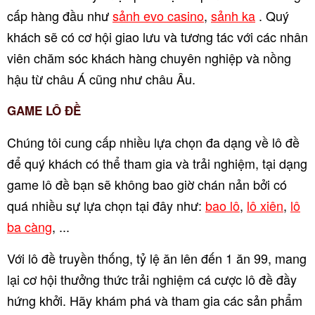
cấp hàng đầu như
sảnh evo casino
,
sảnh ka
. Quý
khách sẽ có cơ hội giao lưu và tương tác với các nhân
viên chăm sóc khách hàng chuyên nghiệp và nồng
hậu từ châu Á cũng như châu Âu.
GAME LÔ ĐỀ
Chúng tôi cung cấp nhiều lựa chọn đa dạng về lô đề
để quý khách có thể tham gia và trải nghiệm, tại dạng
game lô đề bạn sẽ không bao giờ chán nản bởi có
quá nhiều sự lựa chọn tại đây như:
bao lô
,
lô xiên
,
lô
ba càng
, ...
Với lô đề truyền thống, tỷ lệ ăn lên đến 1 ăn 99, mang
lại cơ hội thưởng thức trải nghiệm cá cược lô đề đầy
hứng khởi. Hãy khám phá và tham gia các sản phẩm