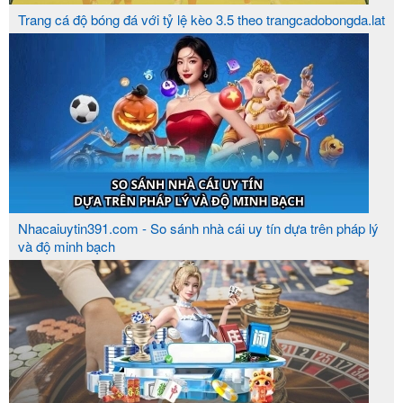
Trang cá độ bóng đá với tỷ lệ kèo 3.5 theo trangcadobongda.lat
Nhacaiuytin391.com - So sánh nhà cái uy tín dựa trên pháp lý
và độ minh bạch