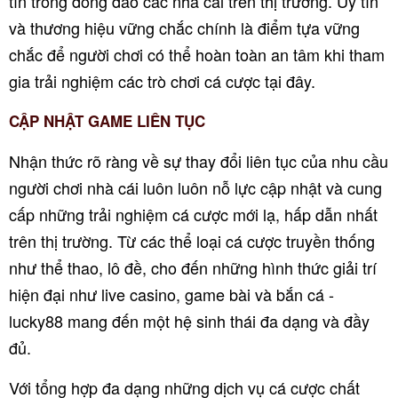
tín trong đông đảo các nhà cái trên thị trường. Uy tín
và thương hiệu vững chắc chính là điểm tựa vững
chắc để người chơi có thể hoàn toàn an tâm khi tham
gia trải nghiệm các trò chơi cá cược tại đây.
CẬP NHẬT GAME LIÊN TỤC
Nhận thức rõ ràng về sự thay đổi liên tục của nhu cầu
người chơi nhà cái luôn luôn nỗ lực cập nhật và cung
cấp những trải nghiệm cá cược mới lạ, hấp dẫn nhất
trên thị trường. Từ các thể loại cá cược truyền thống
như thể thao, lô đề, cho đến những hình thức giải trí
hiện đại như live casino, game bài và bắn cá -
lucky88 mang đến một hệ sinh thái đa dạng và đầy
đủ.
Với tổng hợp đa dạng những dịch vụ cá cược chất