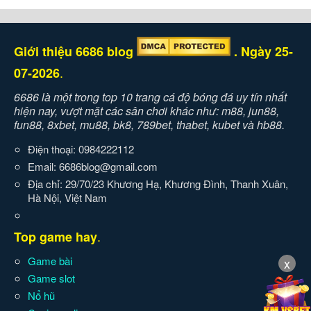
Giới thiệu 6686 blog
. Ngày 25-
.
07-2026
6686 là một trong top 10 trang cá độ bóng đá uy tín nhất
hiện nay, vượt mặt các sân chơi khác như: m88, jun88,
fun88, 8xbet, mu88, bk8, 789bet, thabet, kubet và hb88.
Điện thoại: 0984222112
Email:
6686blog@gmail.com
Địa chỉ: 29/70/23 Khương Hạ, Khương Đình, Thanh Xuân,
Hà Nội, Việt Nam
.
Top game hay
Game bài
x
Game slot
Nổ hũ