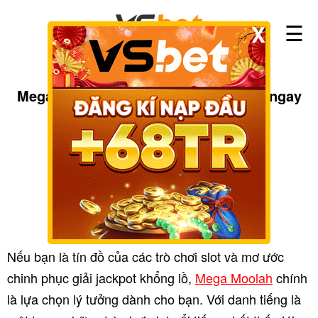
☰
X
Home
>
Top game
>
Game slot
Mega Moolah - tham gia liền tay rinh ngay
giải jackpot khổng lồ
Top game
|
15/08/2024
by
6686
✚ ĐĂNG KÝ
✍ ĐĂNG NHẬP
Nếu bạn là tín đồ của các trò chơi slot và mơ ước
chinh phục giải jackpot khổng lồ,
Mega Moolah
chính
là lựa chọn lý tưởng dành cho bạn. Với danh tiếng là