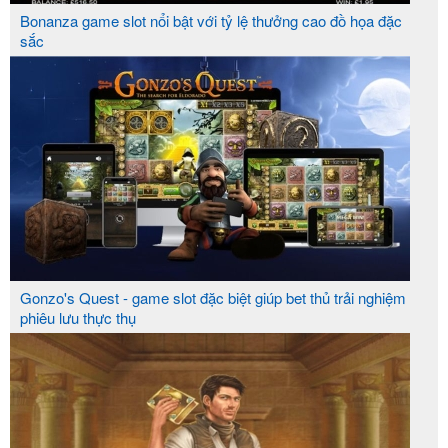
Bonanza game slot nổi bật với tỷ lệ thưởng cao đồ họa đặc
sắc
Gonzo's Quest - game slot đặc biệt giúp bet thủ trải nghiệm
phiêu lưu thực thụ