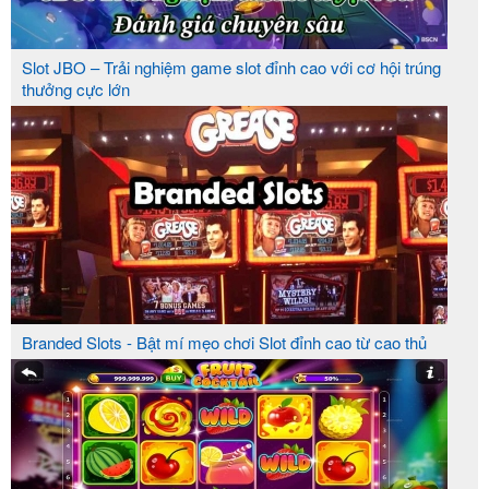
Slot JBO – Trải nghiệm game slot đỉnh cao với cơ hội trúng
thưởng cực lớn
Branded Slots - Bật mí mẹo chơi Slot đỉnh cao từ cao thủ