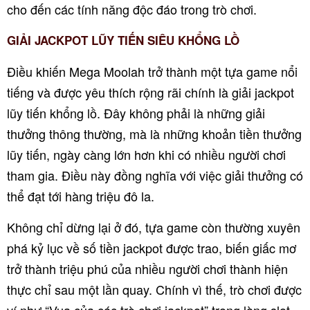
cho đến các tính năng độc đáo trong trò chơi.
GIẢI JACKPOT LŨY TIẾN SIÊU KHỔNG LỒ
Điều khiến Mega Moolah trở thành một tựa game nổi
tiếng và được yêu thích rộng rãi chính là giải jackpot
lũy tiến khổng lồ. Đây không phải là những giải
thưởng thông thường, mà là những khoản tiền thưởng
lũy tiến, ngày càng lớn hơn khi có nhiều người chơi
tham gia. Điều này đồng nghĩa với việc giải thưởng có
thể đạt tới hàng triệu đô la.
Không chỉ dừng lại ở đó, tựa game còn thường xuyên
phá kỷ lục về số tiền jackpot được trao, biến giấc mơ
trở thành triệu phú của nhiều người chơi thành hiện
thực chỉ sau một lần quay. Chính vì thế, trò chơi được