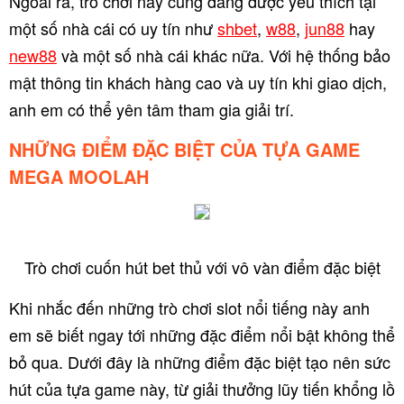
Ngoài ra, trò chơi này cũng đang được yêu thích tại
một số nhà cái có uy tín như
shbet
,
w88
,
jun88
hay
new88
và một số nhà cái khác nữa. Với hệ thống bảo
mật thông tin khách hàng cao và uy tín khi giao dịch,
anh em có thể yên tâm tham gia giải trí.
NHỮNG ĐIỂM ĐẶC BIỆT CỦA TỰA GAME
MEGA MOOLAH
Trò chơi cuốn hút bet thủ với vô vàn điểm đặc biệt
Khi nhắc đến những trò chơi slot nổi tiếng này anh
em sẽ biết ngay tới những đặc điểm nổi bật không thể
bỏ qua. Dưới đây là những điểm đặc biệt tạo nên sức
hút của tựa game này, từ giải thưởng lũy tiến khổng lồ