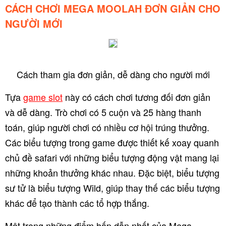
CÁCH CHƠI MEGA MOOLAH ĐƠN GIẢN CHO
NGƯỜI MỚI
Cách tham gia đơn giản, dễ dàng cho người mới
Tựa
game slot
này có cách chơi tương đối đơn giản
và dễ dàng. Trò chơi có 5 cuộn và 25 hàng thanh
toán, giúp người chơi có nhiều cơ hội trúng thưởng.
Các biểu tượng trong game được thiết kế xoay quanh
chủ đề safari với những biểu tượng động vật mang lại
những khoản thưởng khác nhau. Đặc biệt, biểu tượng
sư tử là biểu tượng Wild, giúp thay thế các biểu tượng
khác để tạo thành các tổ hợp thắng.
Một trong những điểm hấp dẫn nhất của Mega