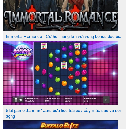
Immortal Romance - Cơ hội thắng lớn với vòng bonus đặc biệt
Slot game Jammin' Jars bữa tiệc trái cây đầy màu sắc và sôi
động