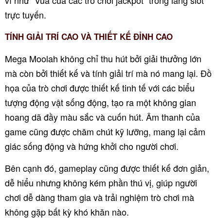
ví như “Vua của các trò chơi jackpot” trong làng slot
trực tuyến.
TÍNH GIẢI TRÍ CAO VÀ THIẾT KẾ ĐỈNH CAO
Mega Moolah không chỉ thu hút bởi giải thưởng lớn
mà còn bởi thiết kế và tính giải trí mà nó mang lại. Đồ
họa của trò chơi được thiết kế tinh tế với các biểu
tượng động vật sống động, tạo ra một không gian
hoang dã đầy màu sắc và cuốn hút. Âm thanh của
game cũng được chăm chút kỹ lưỡng, mang lại cảm
giác sống động và hứng khởi cho người chơi.
Bên cạnh đó, gameplay cũng được thiết kế đơn giản,
dễ hiểu nhưng không kém phần thú vị, giúp người
chơi dễ dàng tham gia và trải nghiệm trò chơi mà
không gặp bất kỳ khó khăn nào.