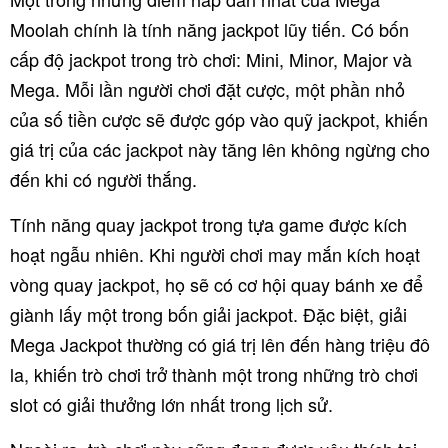
Moolah chính là tính năng jackpot lũy tiến. Có bốn
cấp độ jackpot trong trò chơi: Mini, Minor, Major và
Mega. Mỗi lần người chơi đặt cược, một phần nhỏ
của số tiền cược sẽ được góp vào quỹ jackpot, khiến
giá trị của các jackpot này tăng lên không ngừng cho
đến khi có người thắng.
Tính năng quay jackpot trong tựa game được kích
hoạt ngẫu nhiên. Khi người chơi may mắn kích hoạt
vòng quay jackpot, họ sẽ có cơ hội quay bánh xe để
giành lấy một trong bốn giải jackpot. Đặc biệt, giải
Mega Jackpot thường có giá trị lên đến hàng triệu đô
la, khiến trò chơi trở thành một trong những trò chơi
slot có giải thưởng lớn nhất trong lịch sử.