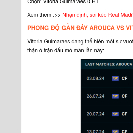
Chọn: Vitoria Guimaraes 0 HT
Xem thêm :>>
Nhận định, soi kèo Real Madr
PHONG ĐỘ GẦN ĐÂY AROUCA VS VI
Vitoria Guimaraes đang thể hiện một sự vượt 
thận ở trận đấu mở màn lần này: