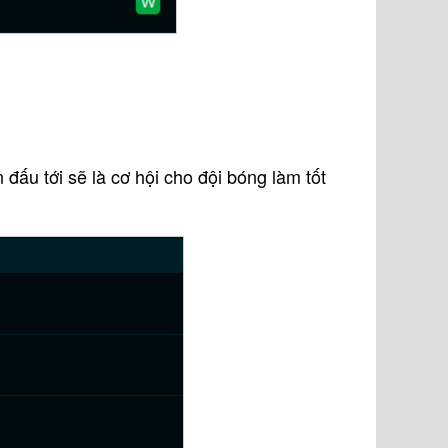
đấu tới sẽ là cơ hội cho đội bóng làm tốt