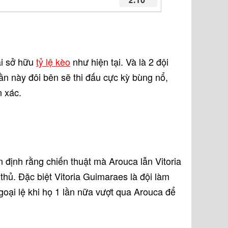
ại sở hữu
tỷ lệ kèo
như hiện tại. Và là 2 đội
ần này đôi bên sẽ thi đấu cực kỳ bùng nổ,
n xác.
 định rằng chiến thuật mà Arouca lẫn Vitoria
hủ. Đặc biệt Vitoria Guimaraes là đội làm
ngoại lệ khi họ 1 lần nữa vượt qua Arouca để