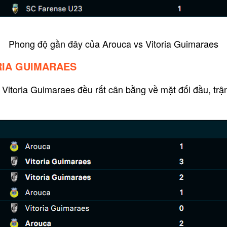
Phong độ gần đây của Arouca vs Vitoria Guimaraes
RIA GUIMARAES
itoria Guimaraes đều rất cân bằng về mặt đối đầu, trận 