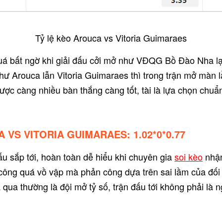
Tỷ lệ kèo Arouca vs Vitoria Guimaraes
 quá bất ngờ khi giải đấu cởi mở như VĐQG Bồ Đào Nha l
ư Arouca lẫn Vitoria Guimaraes thì trong trận mở màn l
ợc càng nhiều bàn thắng càng tốt, tài là lựa chọn chuẩ
 VS VITORIA GUIMARAES: 1.02*0*0.77
u sắp tới, hoàn toàn dễ hiểu khi chuyên gia
soi kèo
nhận
ông quá vồ vập mà phản công dựa trên sai lầm của đối t
 qua thường là đội mở tỷ số, trận đấu tới không phải là 