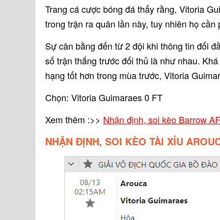
Trang cá cược bóng đá thấy rằng, Vitoria Gu
trong trận ra quân lần này, tuy nhiên họ cầ
Sự cân bằng đến từ 2 đội khi thông tin đối 
số trận thắng trước đối thủ là như nhau. Khá
hạng tốt hơn trong mùa trước, Vitoria Guima
Chọn: Vitoria Guimaraes 0 FT
Xem thêm :>>
Nhận định, soi kèo Barrow AF
NHẬN ĐỊNH, SOI KÈO TÀI XỈU AROUC