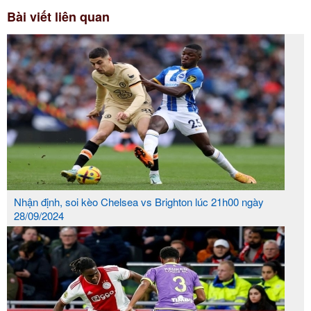
Bài viết liên quan
Nhận định, soi kèo Chelsea vs Brighton lúc 21h00 ngày
28/09/2024