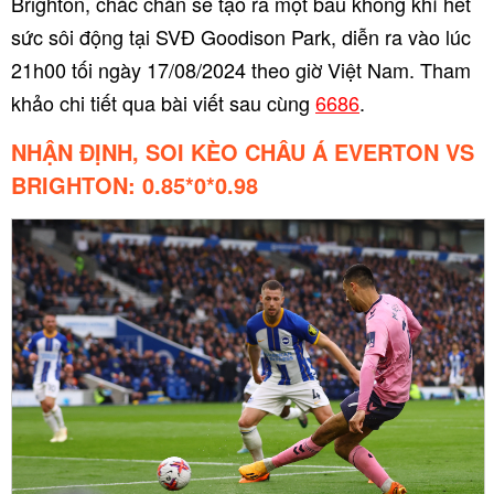
Brighton, chắc chắn sẽ tạo ra một bầu không khí hết
sức sôi động tại SVĐ Goodison Park, diễn ra vào lúc
21h00 tối ngày 17/08/2024 theo giờ Việt Nam. Tham
khảo chi tiết qua bài viết sau cùng
6686
.
NHẬN ĐỊNH, SOI KÈO CHÂU Á EVERTON VS
BRIGHTON: 0.85*0*0.98