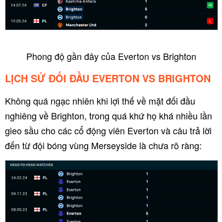
Phong độ gần đây của Everton vs Brighton
LỊCH SỬ ĐỐI ĐẦU EVERTON VS BRIGHTON
Không quá ngạc nhiên khi lợi thế về mặt đối đầu
nghiêng về Brighton, trong quá khứ họ khá nhiều lần
gieo sầu cho các cổ động viên Everton và câu trả lời
đến từ đội bóng vùng Merseyside là chưa rõ ràng: