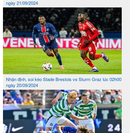
ngày 21/09/2024
Nhận định, soi kèo Stade Brestois vs Sturm Graz lúc 02h00
ngày 20/09/2024