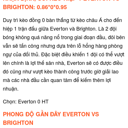
BRIGHTON: 0.86*0*0.95
Duy trì kèo đồng 0 bàn thắng từ kèo châu Á cho đến
hiệp 1 trận đấu giữa Everton và Brighton. Là 2 đội
bóng không quá năng nổ trong giai đoạn đầu, đôi bên
vẫn sẽ tấn công nhưng dựa trên lỗ hổng hàng phòng
ngự của đối thủ. Đặc biệt điều khiến 1 đội có thể vượt
lên chính là lợi thế sân nhà, Everton sẽ có được điều
đó cũng như vượt kèo thành công trước giờ giải lao
mà các nhà đầu cần quan tâm để kiếm thêm lợi
nhuận.
Chọn: Everton 0 HT
PHONG ĐỘ GẦN ĐÂY EVERTON VS
BRIGHTON