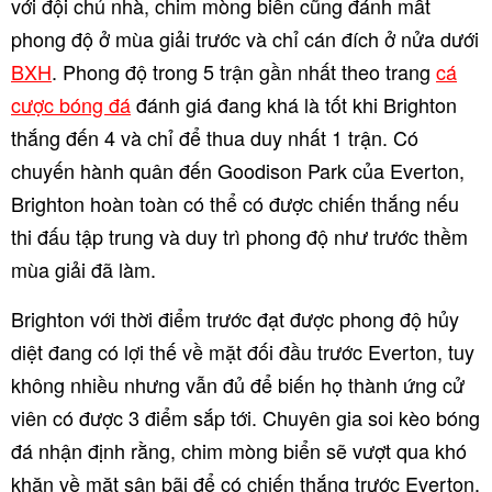
với đội chủ nhà, chim mòng biển cũng đánh mất
phong độ ở mùa giải trước và chỉ cán đích ở nửa dưới
BXH
. Phong độ trong 5 trận gần nhất theo trang
cá
cược bóng đá
đánh giá đang khá là tốt khi Brighton
thắng đến 4 và chỉ để thua duy nhất 1 trận. Có
chuyến hành quân đến Goodison Park của Everton,
Brighton hoàn toàn có thể có được chiến thắng nếu
thi đấu tập trung và duy trì phong độ như trước thềm
mùa giải đã làm.
Brighton với thời điểm trước đạt được phong độ hủy
diệt đang có lợi thế về mặt đối đầu trước Everton, tuy
không nhiều nhưng vẫn đủ để biến họ thành ứng cử
viên có được 3 điểm sắp tới. Chuyên gia soi kèo bóng
đá nhận định rằng, chim mòng biển sẽ vượt qua khó
khăn về mặt sân bãi để có chiến thắng trước Everton,