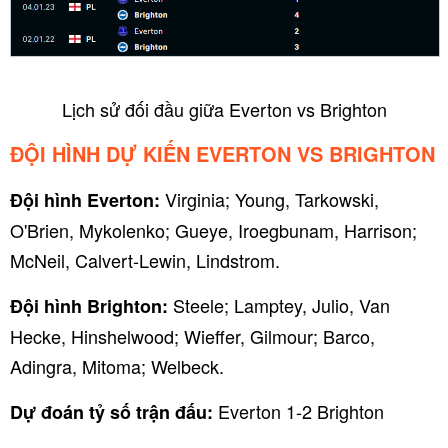
Lịch sử đối đầu giữa Everton vs Brighton
ĐỘI HÌNH DỰ KIẾN EVERTON VS BRIGHTON
Virginia; Young, Tarkowski,
Đội hình Everton:
O'Brien, Mykolenko; Gueye, Iroegbunam, Harrison;
McNeil, Calvert-Lewin, Lindstrom.
Steele; Lamptey, Julio, Van
Đội hình Brighton:
Hecke, Hinshelwood; Wieffer, Gilmour; Barco,
Adingra, Mitoma; Welbeck.
Everton 1-2 Brighton
Dự đoán tỷ số trận đấu: