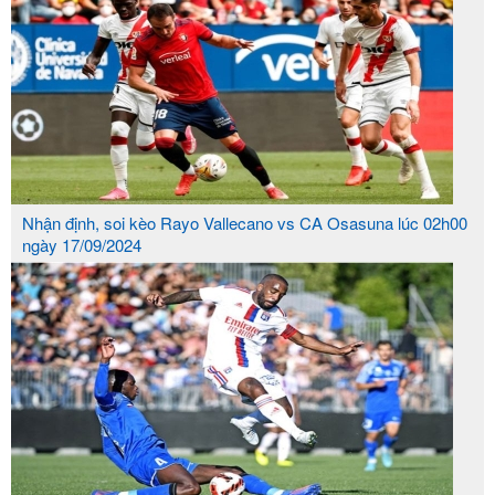
Nhận định, soi kèo Rayo Vallecano vs CA Osasuna lúc 02h00
ngày 17/09/2024