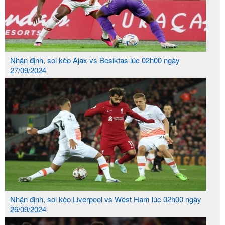
Nhận định, soi kèo Ajax vs Besiktas lúc 02h00 ngày
27/09/2024
Nhận định, soi kèo Liverpool vs West Ham lúc 02h00 ngày
26/09/2024