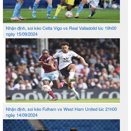
Nhận định, soi kèo Celta Vigo vs Real Valladolid lúc 19h00
ngày 15/09/2024
Nhận định, soi kèo Fulham vs West Ham United lúc 21h00
ngày 14/09/2024