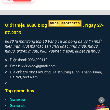
Giới thiệu 6686 blog
. Ngày 27-
.
07-2026
6686 là một trong top 10 trang cá độ bóng đá uy tín nhất
hiện nay, vượt mặt các sân chơi khác như: m88, jun88,
fun88, 8xbet, mu88, bk8, 789bet, thabet, kubet và hb88.
Điện thoại: 0984222112
Email:
6686blog@gmail.com
Địa chỉ: 29/70/23 Khương Hạ, Khương Đình, Thanh Xuân,
Hà Nội, Việt Nam
.
Top game hay
Game bài
x
Game slot