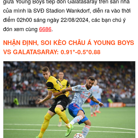
giữa Young Boys tiếp đón Galatasaray trên sân nhà
của mình là SVĐ Stadion Wankdorf, diễn ra vào thời
điểm 02h00 sáng ngày 22/08/2024, các bạn chú ý
đón xem cùng
6686
.
NHẬN ĐỊNH, SOI KÈO CHÂU Á YOUNG BOYS
VS GALATASARAY: 0.91*-0.5*0.88