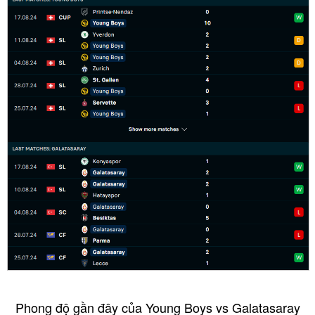
Phong độ gần đây của Young Boys vs Galatasaray