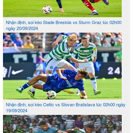
Nhận định, soi kèo Stade Brestois vs Sturm Graz lúc 02h00
ngày 20/09/2024
Nhận định, soi kèo Celtic vs Slovan Bratislava lúc 02h00 ngày
19/09/2024