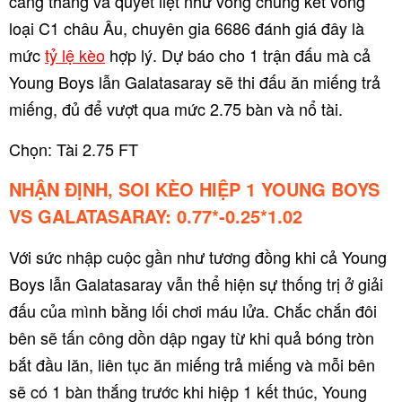
căng thẳng và quyết liệt như vòng chung kết vòng
loại C1 châu Âu, chuyên gia 6686 đánh giá đây là
mức
tỷ lệ kèo
hợp lý. Dự báo cho 1 trận đấu mà cả
Young Boys lẫn Galatasaray sẽ thi đấu ăn miếng trả
miếng, đủ để vượt qua mức 2.75 bàn và nổ tài.
Chọn: Tài 2.75 FT
NHẬN ĐỊNH, SOI KÈO HIỆP 1 YOUNG BOYS
VS GALATASARAY: 0.77*-0.25*1.02
Với sức nhập cuộc gần như tương đồng khi cả Young
Boys lẫn Galatasaray vẫn thể hiện sự thống trị ở giải
đấu của mình bằng lối chơi máu lửa. Chắc chắn đôi
bên sẽ tấn công dồn dập ngay từ khi quả bóng tròn
bắt đầu lăn, liên tục ăn miếng trả miếng và mỗi bên
sẽ có 1 bàn thắng trước khi hiệp 1 kết thúc, Young