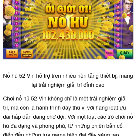
Nổ hũ 52 Vin hỗ trợ trên nhiều nền tảng thiết bị, mang
lại trải nghiệm giải trí đỉnh cao
Chơi nổ hũ 52 Vin không chỉ là một trải nghiệm giải
trí, mà còn là hành trình đầy thú vị với hàng loạt ưu
đãi hấp dẫn đang chờ đợi. Với một loạt các trò chơi nổ
hũ đa dạng và phong phú, từ những phiên bản cổ
điển đến những tựa game hiện đại đầy sáng tạo,