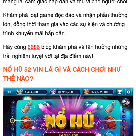
mang lại cảm giác hấp dẫn và thú vị cho người chơi.
Khám phá loạt game độc đáo và nhận phần thưởng
lớn, đồng thời tham gia vào các sự kiện và chương
trình khuyến mãi hấp dẫn.
Hãy cùng
6686
blog khám phá và tận hưởng những
trải nghiệm tuyệt vời tại địa điểm này!
NỔ HŨ 52 VIN LÀ GÌ VÀ CÁCH CHƠI NHƯ
THẾ NÀO?