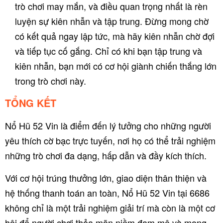
trò chơi may mắn, và điều quan trọng nhất là rèn
luyện sự kiên nhẫn và tập trung. Đừng mong chờ
có kết quả ngay lập tức, mà hãy kiên nhẫn chờ đợi
và tiếp tục cố gắng. Chỉ có khi bạn tập trung và
kiên nhẫn, bạn mới có cơ hội giành chiến thắng lớn
trong trò chơi này.
TỔNG KẾT
Nổ Hũ 52 Vin là điểm đến lý tưởng cho những người
yêu thích cờ bạc trực tuyến, nơi họ có thể trải nghiệm
những trò chơi đa dạng, hấp dẫn và đầy kích thích.
Với cơ hội trúng thưởng lớn, giao diện thân thiện và
hệ thống thanh toán an toàn, Nổ Hũ 52 Vin tại 6686
không chỉ là một trải nghiệm giải trí mà còn là một cơ
hội để người chơi thỏa mãn niềm đam mê và mong