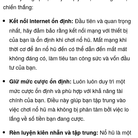
chiến thắng:
Đầu tiên và quan trọng
Kết nối internet ổn định:
nhất, hãy đảm bảo rằng kết nối mạng với thiết bị
của bạn là ổn định khi chơi nổ hũ. Mất mạng khi
thời cơ để ăn nổ hũ đến có thể dẫn đến mất mát
không đáng có, làm tiêu tan công sức và vốn đầu
tư của bạn.
Luôn luôn duy trì một
Giữ mức cược ổn định:
mức cược ổn định và phù hợp với khả năng tài
chính của bạn. Điều này giúp bạn tập trung vào
việc chơi nổ hũ mà không bị phân tâm bởi việc lo
lắng về số tiền bạn đang cược.
Nổ hũ là một
Rèn luyện kiên nhẫn và tập trung: