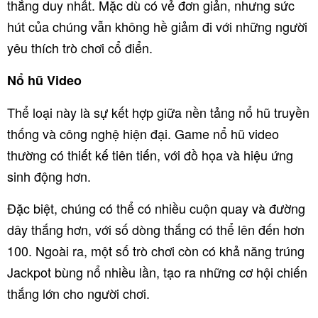
thắng duy nhất. Mặc dù có vẻ đơn giản, nhưng sức
hút của chúng vẫn không hề giảm đi với những người
yêu thích trò chơi cổ điển.
Nổ hũ Video
Thể loại này là sự kết hợp giữa nền tảng nổ hũ truyền
thống và công nghệ hiện đại. Game nổ hũ video
thường có thiết kế tiên tiến, với đồ họa và hiệu ứng
sinh động hơn.
Đặc biệt, chúng có thể có nhiều cuộn quay và đường
dây thắng hơn, với số dòng thắng có thể lên đến hơn
100. Ngoài ra, một số trò chơi còn có khả năng trúng
Jackpot bùng nổ nhiều lần, tạo ra những cơ hội chiến
thắng lớn cho người chơi.