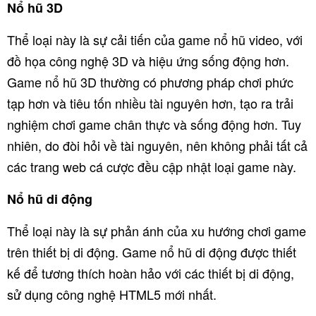
Nổ hũ 3D
Thể loại này là sự cải tiến của game nổ hũ video, với
đồ họa công nghệ 3D và hiệu ứng sống động hơn.
Game nổ hũ 3D thường có phương pháp chơi phức
tạp hơn và tiêu tốn nhiều tài nguyên hơn, tạo ra trải
nghiệm chơi game chân thực và sống động hơn. Tuy
nhiên, do đòi hỏi về tài nguyên, nên không phải tất cả
các trang web cá cược đều cập nhật loại game này.
Nổ hũ di động
Thể loại này là sự phản ánh của xu hướng chơi game
trên thiết bị di động. Game nổ hũ di động được thiết
kế để tương thích hoàn hảo với các thiết bị di động,
sử dụng công nghệ HTML5 mới nhất.