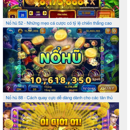
Nổ hũ 52 - Những mẹo cá cược có tỷ lệ chiến thắng cao
Nổ hũ 88 - Cách quay cực dễ dàng dành cho các tân thủ