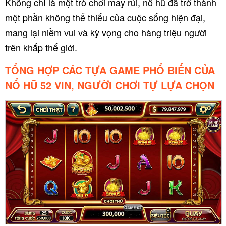
Không chỉ là một trò chơi may rủi, nổ hũ đã trở thành
một phần không thể thiếu của cuộc sống hiện đại,
mang lại niềm vui và kỳ vọng cho hàng triệu người
trên khắp thế giới.
TỔNG HỢP CÁC TỰA GAME PHỔ BIẾN CỦA
NỔ HŨ 52 VIN, NGƯỜI CHƠI TỰ LỰA CHỌN