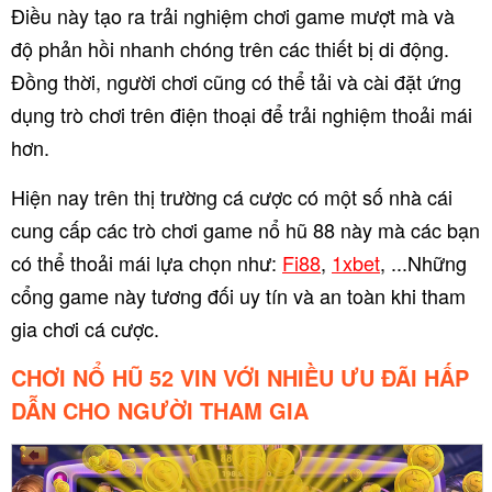
Điều này tạo ra trải nghiệm chơi game mượt mà và
độ phản hồi nhanh chóng trên các thiết bị di động.
Đồng thời, người chơi cũng có thể tải và cài đặt ứng
dụng trò chơi trên điện thoại để trải nghiệm thoải mái
hơn.
Hiện nay trên thị trường cá cược có một số nhà cái
cung cấp các trò chơi game nổ hũ 88 này mà các bạn
có thể thoải mái lựa chọn như:
Fi88
,
1xbet
, ...Những
cổng game này tương đối uy tín và an toàn khi tham
gia chơi cá cược.
CHƠI NỔ HŨ 52 VIN VỚI NHIỀU ƯU ĐÃI HẤP
DẪN CHO NGƯỜI THAM GIA