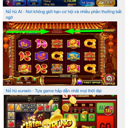
Nổ hũ AI - Nơi không giới hạn cơ hội và nhiều phần thưởng bất
ngờ
Nổ hũ sunwin - Tựa game hấp dẫn nhất mọi thời đại