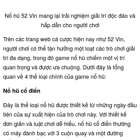
Nổ hũ 52 Vin mang lại trải nghiệm giải trí độc đáo và
hấp dẫn cho người chơi
Trên các trang web cá cược hiện nay như 52 Vin,
người chơi có thể tận hưởng một loạt các trò chơi giải
trí đa dạng, trong đó game nổ hũ chiếm một vị trí
quan trọng và được ưa chuộng. Dưới đây là tổng
quan về 4 thể loại chính của game nổ hũ:
Nổ hũ cổ điển
Đây là thể loại nổ hũ được thiết kế từ những ngày đầu
tiên của sự xuất hiện của trò chơi này. Với thiết kế
đơn giản và luật chơi dễ hiểu, nổ hũ cổ điển thường
có máy đánh bạc với 3 cuộn quay và một đường