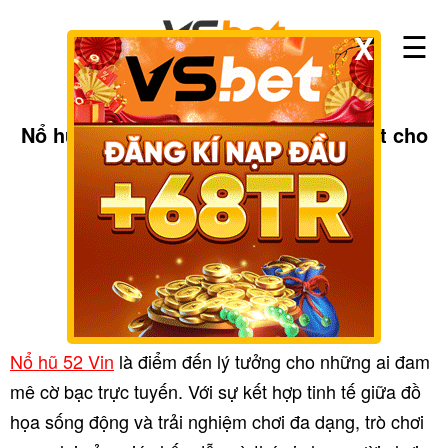
☰
X
Home
>
Top game
>
Nổ hũ
Nổ hũ 52 Vin - Slot game hấp dẫn nhất cho
người chơi
Top game
|
04/04/2024
by
6686
✚ ĐĂNG KÝ
✍ ĐĂNG NHẬP
Nổ hũ 52 Vin
là điểm đến lý tưởng cho những ai đam
mê cờ bạc trực tuyến. Với sự kết hợp tinh tế giữa đồ
họa sống động và trải nghiệm chơi đa dạng, trò chơi