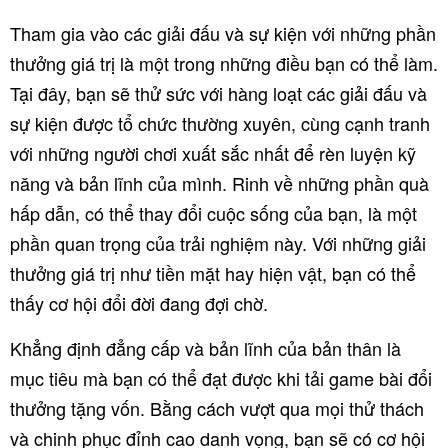
Tham gia vào các giải đấu và sự kiện với những phần
thưởng giá trị là một trong những điều bạn có thể làm.
Tại đây, bạn sẽ thử sức với hàng loạt các giải đấu và
sự kiện được tổ chức thường xuyên, cùng cạnh tranh
với những người chơi xuất sắc nhất để rèn luyện kỹ
năng và bản lĩnh của mình. Rinh về những phần quà
hấp dẫn, có thể thay đổi cuộc sống của bạn, là một
phần quan trọng của trải nghiệm này. Với những giải
thưởng giá trị như tiền mặt hay hiện vật, bạn có thể
thấy cơ hội đổi đời đang đợi chờ.
Khẳng định đẳng cấp và bản lĩnh của bản thân là
mục tiêu mà bạn có thể đạt được khi tải game bài đổi
thưởng tặng vốn. Bằng cách vượt qua mọi thử thách
và chinh phục đỉnh cao danh vọng, bạn sẽ có cơ hội