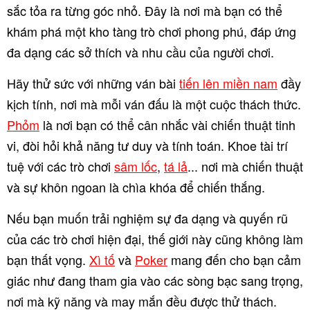
sắc tỏa ra từng góc nhỏ. Đây là nơi mà bạn có thể
khám phá một kho tàng trò chơi phong phú, đáp ứng
đa dạng các sở thích và nhu cầu của người chơi.
Hãy thử sức với những ván bài
tiến lên miền nam
đầy
kịch tính, nơi mà mỗi ván đấu là một cuộc thách thức.
Phỏm
là nơi bạn có thể cân nhắc vài chiến thuật tinh
vi, đòi hỏi khả năng tư duy và tính toán. Khoe tài trí
tuệ với các trò chơi
sâm lốc
,
tá lả
... nơi mà chiến thuật
và sự khôn ngoan là chìa khóa để chiến thắng.
Nếu bạn muốn trải nghiệm sự đa dạng và quyến rũ
của các trò chơi hiện đại, thế giới này cũng không làm
bạn thất vọng.
Xì tố
và
Poker
mang đến cho bạn cảm
giác như đang tham gia vào các sòng bạc sang trọng,
nơi mà kỹ năng và may mắn đều được thử thách.