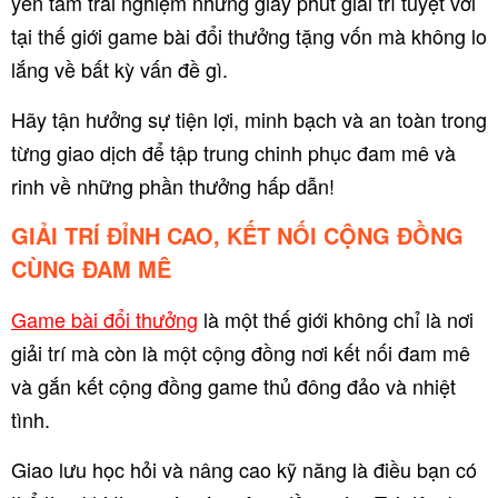
yên tâm trải nghiệm những giây phút giải trí tuyệt vời
tại thế giới game bài đổi thưởng tặng vốn mà không lo
lắng về bất kỳ vấn đề gì.
Hãy tận hưởng sự tiện lợi, minh bạch và an toàn trong
từng giao dịch để tập trung chinh phục đam mê và
rinh về những phần thưởng hấp dẫn!
GIẢI TRÍ ĐỈNH CAO, KẾT NỐI CỘNG ĐỒNG
CÙNG ĐAM MÊ
Game bài đổi thưởng
là một thế giới không chỉ là nơi
giải trí mà còn là một cộng đồng nơi kết nối đam mê
và gắn kết cộng đồng game thủ đông đảo và nhiệt
tình.
Giao lưu học hỏi và nâng cao kỹ năng là điều bạn có