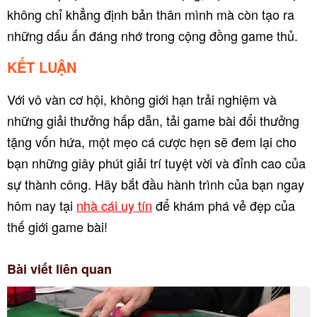
không chỉ khẳng định bản thân mình mà còn tạo ra
những dấu ấn đáng nhớ trong cộng đồng game thủ.
KẾT LUẬN
Với vô vàn cơ hội, không giới hạn trải nghiệm và
những giải thưởng hấp dẫn, tải game bài đổi thưởng
tặng vốn hứa, một mẹo cá cược hẹn sẽ đem lại cho
bạn những giây phút giải trí tuyệt vời và đỉnh cao của
sự thành công. Hãy bắt đầu hành trình của bạn ngay
hôm nay tại
nhà cái uy tín
để khám phá vẻ đẹp của
thế giới game bài!
Bài viết liên quan