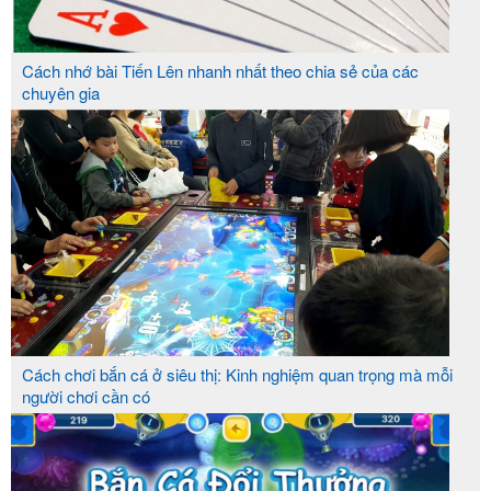
Cách nhớ bài Tiến Lên nhanh nhất theo chia sẻ của các
chuyên gia
Cách chơi bắn cá ở siêu thị: Kinh nghiệm quan trọng mà mỗi
người chơi cần có