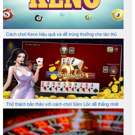
Cách chơi Keno hiệu quả và dễ trúng thưởng cho tân thủ
Thử thách bản thân với cách chơi Sâm Lốc dễ thắng nhất