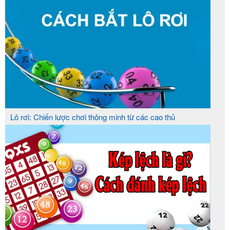
Lô rơi: Chiến lược chơi thông minh từ các cao thủ