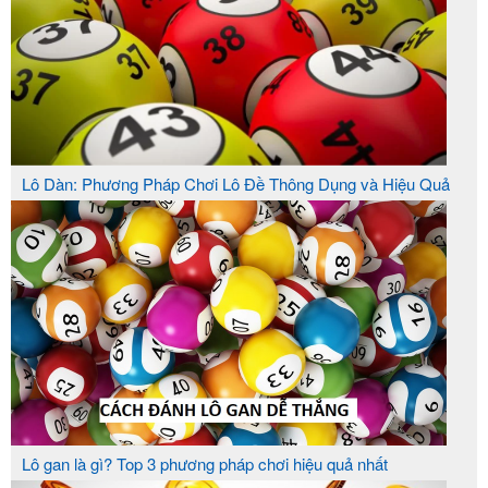
Lô Dàn: Phương Pháp Chơi Lô Đề Thông Dụng và Hiệu Quả
Lô gan là gì? Top 3 phương pháp chơi hiệu quả nhất