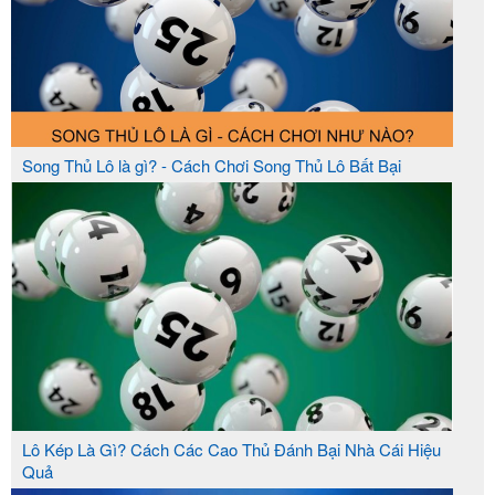
Song Thủ Lô là gì? - Cách Chơi Song Thủ Lô Bất Bại
Lô Kép Là Gì? Cách Các Cao Thủ Đánh Bại Nhà Cái Hiệu
Quả