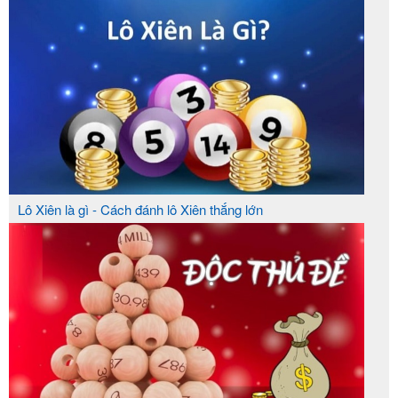
Lô Xiên là gì - Cách đánh lô Xiên thắng lớn