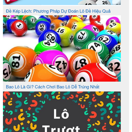
Đề Kép Lệch: Phương Pháp Dự Đoán Lô Đề Hiệu Quả
Bao Lô Là Gì? Cách Chơi Bao Lô Dễ Trúng Nhất