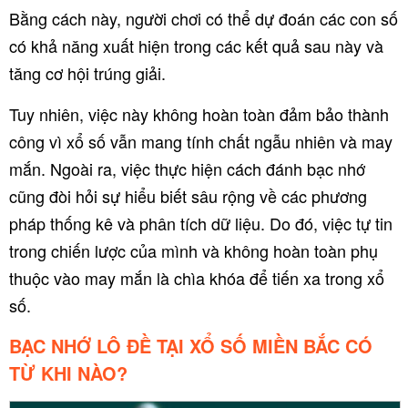
Bằng cách này, người chơi có thể dự đoán các con số
có khả năng xuất hiện trong các kết quả sau này và
tăng cơ hội trúng giải.
Tuy nhiên, việc này không hoàn toàn đảm bảo thành
công vì xổ số vẫn mang tính chất ngẫu nhiên và may
mắn. Ngoài ra, việc thực hiện cách đánh bạc nhớ
cũng đòi hỏi sự hiểu biết sâu rộng về các phương
pháp thống kê và phân tích dữ liệu. Do đó, việc tự tin
trong chiến lược của mình và không hoàn toàn phụ
thuộc vào may mắn là chìa khóa để tiến xa trong xổ
số.
BẠC NHỚ LÔ ĐỀ TẠI XỔ SỐ MIỀN BẮC CÓ
TỪ KHI NÀO?