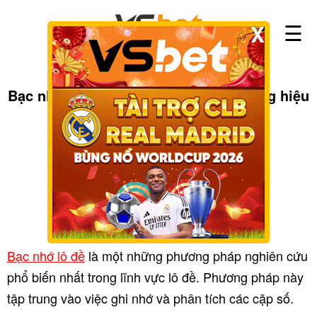
☰
X
Home
>
Soi cầu
>
Lô đề online
Bạc nhớ lô đề và phương pháp áp dụng hiệu
quả nhất 2024
Soi cầu
|
03/04/2024
by
6686
✚ ĐĂNG KÝ
✍ ĐĂNG NHẬP
Bạc nhớ lô đề
là một những phương pháp nghiên cứu
phổ biến nhất trong lĩnh vực lô đề. Phương pháp này
tập trung vào việc ghi nhớ và phân tích các cặp số.