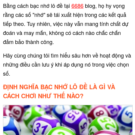
Bằng cách bạc nhớ lô đề tại
6686
blog, họ hy vọng
rằng các số "nhớ" sẽ tái xuất hiện trong các kết quả
tiếp theo. Tuy nhiên, việc này vẫn mang tính chất dự
đoán và may mắn, không có cách nào chắc chắn
đảm bảo thành công.
Hãy cùng chúng tôi tìm hiểu sâu hơn về hoạt động và
những điều cần lưu ý khi áp dụng nó trong việc chọn
số.
ĐỊNH NGHĨA BẠC NHỚ LÔ ĐỀ LÀ GÌ VÀ
CÁCH CHƠI NHƯ THẾ NÀO?