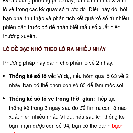
Để áp dụng phương pháp này, bạn cần tìm ra 3 vị trí
lô về trong các kỳ quay số trước đó. Điều này đòi hỏi
bạn phải thu thập và phân tích kết quả xổ số từ nhiều
phiên bản trước đó để nhận biết mẫu số xuất hiện
thường xuyên.
LÔ ĐỀ BẠC NHỚ THEO LÔ RA NHIỀU NHÁY
Phương pháp này dành cho phần lô về 2 nháy.
Ví dụ, nếu hôm qua lô 63 về 2
Thống kê số lô về:
nháy, bạn có thể chọn con số 63 để làm mốc soi.
Tiếp tục
Thống kê số lô về trong thời gian:
thống kê trong 3 ngày sau đó để tìm ra con lô nào
xuất hiện nhiều nhất. Ví dụ, nếu sau khi thống kê
bạn nhận được con số 94, bạn có thể đánh
bạch