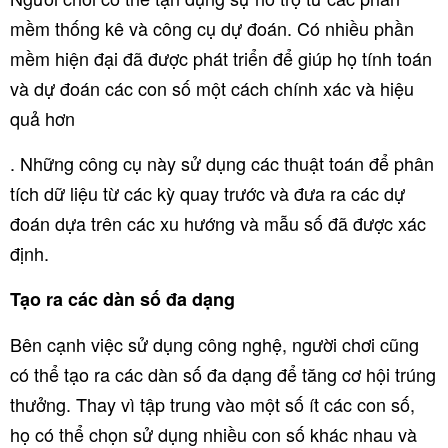
mềm thống kê và công cụ dự đoán. Có nhiều phần
mềm hiện đại đã được phát triển để giúp họ tính toán
và dự đoán các con số một cách chính xác và hiệu
quả hơn
. Những công cụ này sử dụng các thuật toán để phân
tích dữ liệu từ các kỳ quay trước và đưa ra các dự
đoán dựa trên các xu hướng và mẫu số đã được xác
định.
Tạo ra các dàn số đa dạng
Bên cạnh việc sử dụng công nghệ, người chơi cũng
có thể tạo ra các dàn số đa dạng để tăng cơ hội trúng
thưởng. Thay vì tập trung vào một số ít các con số,
họ có thể chọn sử dụng nhiều con số khác nhau và