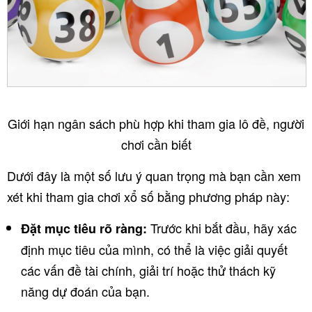
Giới hạn ngân sách phù hợp khi tham gia lô đề, người
chơi cần biết
Dưới đây là một số lưu ý quan trọng mà bạn cần xem
xét khi tham gia chơi xổ số bằng phương pháp này:
Trước khi bắt đầu, hãy xác
Đặt mục tiêu rõ ràng:
định mục tiêu của mình, có thể là việc giải quyết
các vấn đề tài chính, giải trí hoặc thử thách kỹ
năng dự đoán của bạn.