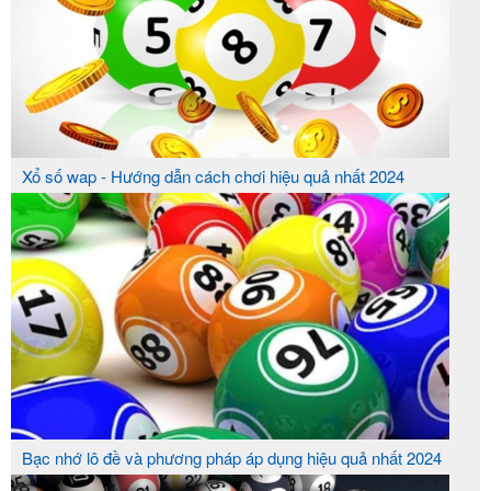
Xổ số wap - Hướng dẫn cách chơi hiệu quả nhất 2024
Bạc nhớ lô đề và phương pháp áp dụng hiệu quả nhất 2024