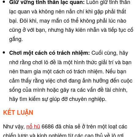
Luôn giữ tinh thần
Giữ vững tinh thần lạc quan:
lạc quan và không nên nản chí khi gặp phải thất
bại. Đôi khi, may mắn có thể không phải lúc nào
cũng ở với bạn, nhưng hãy kiên nhẫn và tiếp tục cố
gắng.
Cuối cùng, hãy
Chơi một cách có trách nhiệm:
nhớ rằng chơi lô đề là một hình thức giải trí và bạn
nên tham gia một cách có trách nhiệm. Nếu bạn
cảm thấy rằng việc chơi đang ảnh hưởng đến cuộc
sống của mình hoặc gây ra các vấn đề tài chính,
hãy tìm kiếm sự giúp đỡ chuyên nghiệp.
KẾT LUẬN
Như vậy,
nổ hũ
6686 đã chia sẻ ở trên một loạt các
chiến lược và kinh nghiệm từ các cao thủ về lô rơi