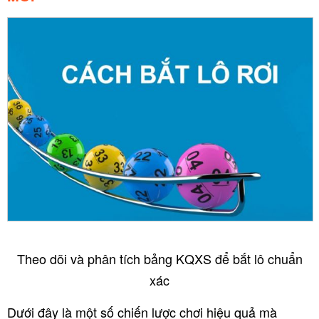
Theo dõi và phân tích bảng KQXS để bắt lô chuẩn
xác
Dưới đây là một số chiến lược chơi hiệu quả mà