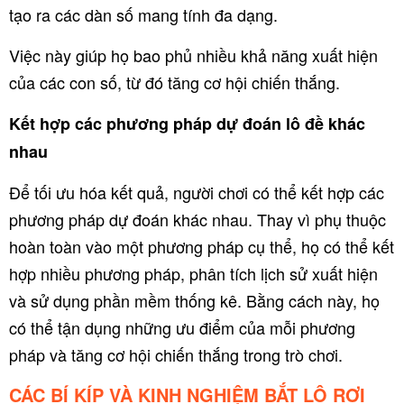
tạo ra các dàn số mang tính đa dạng.
Việc này giúp họ bao phủ nhiều khả năng xuất hiện
của các con số, từ đó tăng cơ hội chiến thắng.
Kết hợp các phương pháp dự đoán lô đề khác
nhau
Để tối ưu hóa kết quả, người chơi có thể kết hợp các
phương pháp dự đoán khác nhau. Thay vì phụ thuộc
hoàn toàn vào một phương pháp cụ thể, họ có thể kết
hợp nhiều phương pháp, phân tích lịch sử xuất hiện
và sử dụng phần mềm thống kê. Bằng cách này, họ
có thể tận dụng những ưu điểm của mỗi phương
pháp và tăng cơ hội chiến thắng trong trò chơi.
CÁC BÍ KÍP VÀ KINH NGHIỆM BẮT LÔ RƠI