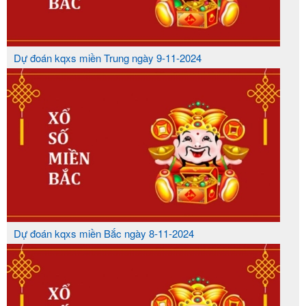
Dự đoán kqxs miền Trung ngày 9-11-2024
Dự đoán kqxs miền Bắc ngày 8-11-2024