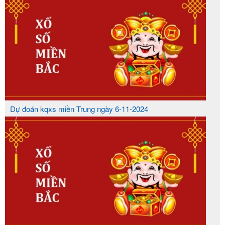
Dự đoán kqxs miền Trung ngày 6-11-2024