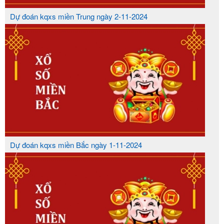
Dự đoán kqxs miền Trung ngày 2-11-2024
Dự đoán kqxs miền Bắc ngày 1-11-2024