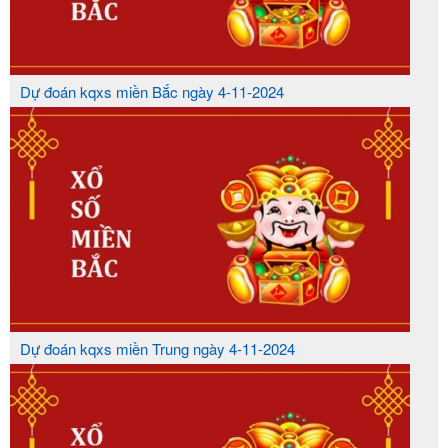
Dự đoán kqxs miền Bắc ngày 4-11-2024
Dự đoán kqxs miền Trung ngày 4-11-2024