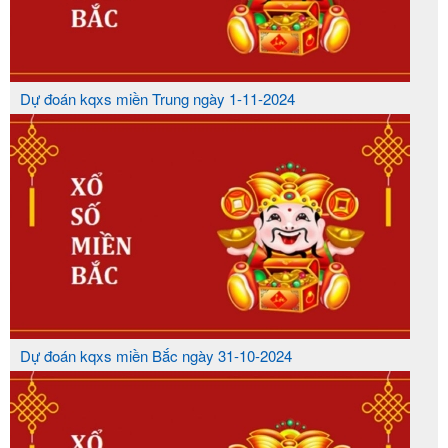
Dự đoán kqxs miền Trung ngày 1-11-2024
Dự đoán kqxs miền Bắc ngày 31-10-2024