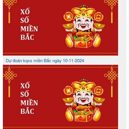
Dự đoán kqxs miền Bắc ngày 10-11-2024