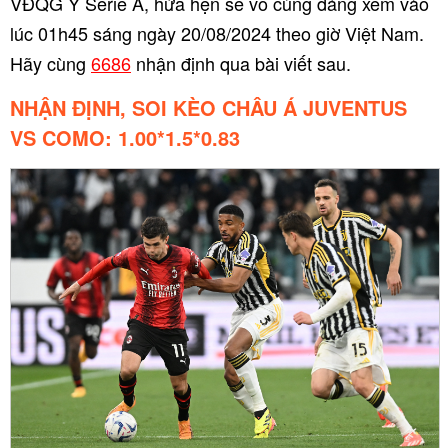
VĐQG Ý Serie A, hứa hẹn sẽ vô cùng đáng xem vào
lúc 01h45 sáng ngày 20/08/2024 theo giờ Việt Nam.
Hãy cùng
6686
nhận định qua bài viết sau.
NHẬN ĐỊNH, SOI KÈO CHÂU Á JUVENTUS
VS COMO: 1.00*1.5*0.83