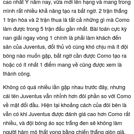
cao nhất Ý năm nay, vừa mới lên hạng và mang trong
mình rất nhiều khả năng tạo ra bất ngờ. 2 trận thắng
1 trận hòa và 2 trận thua là tất cả những gì mà Como
làm được trong 5 trận đấu gần nhất. Bài toán cực kỳ
nan giải ngay vòng 1 chính là phải làm khách đến
sân của Juventus, đối thủ vô cùng khó chịu mà ít đội
bóng nào muốn gặp, bất ngờ cần được Como tạo ra
hoặc có ít nhất 1 điểm mang về cũng được xem là
thành công.
Không có quá nhiều lần gặp nhau trước đây, nhưng
cái tên Juventus vẫn nhỉnh hơn đôi phần so với Como
về mặt đối đầu. Hiện tại khoảng cách của đôi bên là
vẫn có khi Juventus được đánh giá cao hơn Como rất
nhiều, và đội bóng áo sọc trắng đen sẽ không làm
người hâm mộ thất vọng bằng chiến thắng giòn giã,