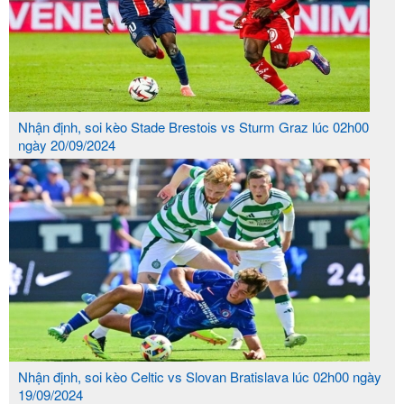
Nhận định, soi kèo Stade Brestois vs Sturm Graz lúc 02h00
ngày 20/09/2024
Nhận định, soi kèo Celtic vs Slovan Bratislava lúc 02h00 ngày
19/09/2024