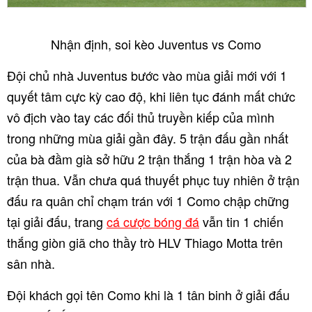
Nhận định, soi kèo Juventus vs Como
Đội chủ nhà Juventus bước vào mùa giải mới với 1
quyết tâm cực kỳ cao độ, khi liên tục đánh mất chức
vô địch vào tay các đối thủ truyền kiếp của mình
trong những mùa giải gần đây. 5 trận đấu gần nhất
của bà đầm già sở hữu 2 trận thắng 1 trận hòa và 2
trận thua. Vẫn chưa quá thuyết phục tuy nhiên ở trận
đấu ra quân chỉ chạm trán với 1 Como chập chững
tại giải đấu, trang
cá cược bóng đá
vẫn tin 1 chiến
thắng giòn giã cho thầy trò HLV Thiago Motta trên
sân nhà.
Đội khách gọi tên Como khi là 1 tân binh ở giải đấu