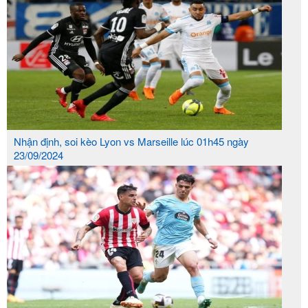
Nhận định, soi kèo Lyon vs Marseille lúc 01h45 ngày
23/09/2024