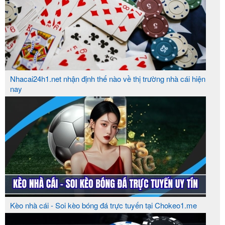
Nhacai24h1.net nhận định thế nào về thị trường nhà cái hiện
nay
Kèo nhà cái - Soi kèo bóng đá trực tuyến tại Chokeo1.me