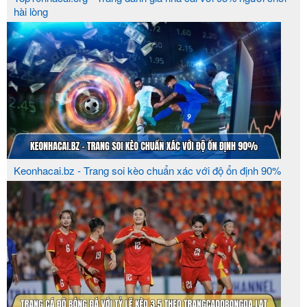
hài lòng
Keonhacai.bz - Trang soi kèo chuẩn xác với độ ổn định 90%