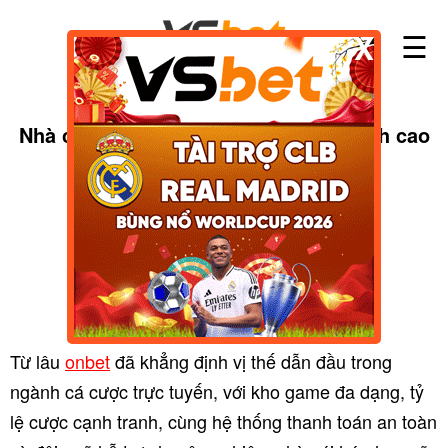
☰
X
Home
>
Đánh giá
Nhà cái Onbet - Sân chơi cá cược đỉnh cao
với tiềm năng bùng nổ
Đánh giá
|
03/08/2024
by
6686
✚ ĐĂNG KÝ
✍ ĐĂNG NHẬP
Từ lâu
onbet
đã khẳng định vị thế dẫn đầu trong
ngành cá cược trực tuyến, với kho game đa dạng, tỷ
lệ cược cạnh tranh, cùng hệ thống thanh toán an toàn