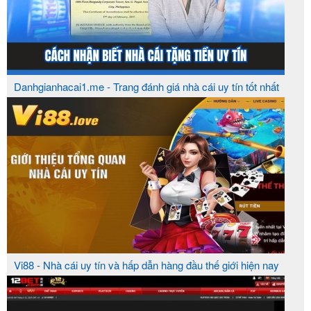
Danhgianhacai1.me - Trang đánh giá nhà cái uy tín tốt nhất
Vi88 - Nhà cái uy tín và hấp dẫn hàng đầu thế giới hiện nay