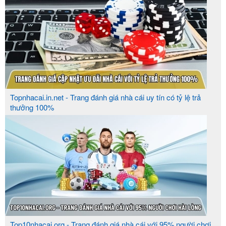
Topnhacai.in.net - Trang đánh giá nhà cái uy tín có tỷ lệ trả
thưởng 100%
Top10nhacai.org - Trang đánh giá nhà cái với 95% người chơi