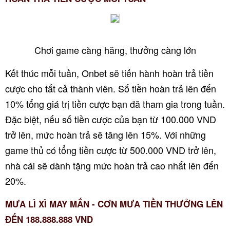
Chơi game càng hăng, thưởng càng lớn
Kết thúc mỗi tuần, Onbet sẽ tiến hành hoàn trả tiền
cược cho tất cả thành viên. Số tiền hoàn trả lên đến
10% tổng giá trị tiền cược bạn đã tham gia trong tuần.
Đặc biệt, nếu số tiền cược của bạn từ 100.000 VND
trở lên, mức hoàn trả sẽ tăng lên 15%. Với những
game thủ có tổng tiền cược từ 500.000 VND trở lên,
nhà cái sẽ dành tặng mức hoàn trả cao nhất lên đến
20%.
MƯA LÌ XÌ MAY MẮN - CƠN MƯA TIỀN THƯỞNG LÊN
ĐẾN 188.888.888 VND