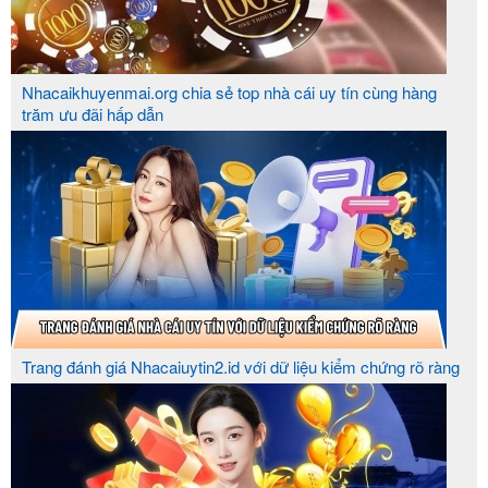
Nhacaikhuyenmai.org chia sẻ top nhà cái uy tín cùng hàng
trăm ưu đãi hấp dẫn
Trang đánh giá Nhacaiuytin2.id với dữ liệu kiểm chứng rõ ràng