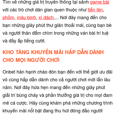
Tìm về những giá trị truyền thống tại sảnh
game bài
với các trò chơi dân gian quen thuộc như
tiến lên
,
phỏm
,
mậu binh
,
xì dách
,... Nơi đây mang đến cho
bạn những giây phút thư giãn thoải mái, cùng bạn bè
và người thân đắm chìm trong những ván bài trí tuệ
và đầy ắp tiếng cười.
KHO TÀNG KHUYẾN MÃI HẤP DẪN DÀNH
CHO MỌI NGƯỜI CHƠI
Onbet hân hạnh chào đón bạn đến với thế giới ưu đãi
vô cùng hấp dẫn dành cho cả người chơi mới lẫn lâu
năm. Nơi đây hứa hẹn mang đến những giây phút
giải trí bùng cháy và phần thưởng giá trị cho mọi đam
mê cá cược. Hãy cùng khám phá những chương trình
khuyến mãi nổi bật đang thu hút đông đảo người