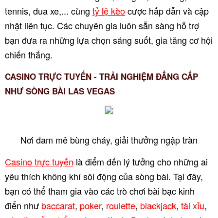
tennis, đua xe,... cùng
tỷ lệ kèo
cược hấp dẫn và cập
nhật liên tục. Các chuyên gia luôn sẵn sàng hỗ trợ
bạn đưa ra những lựa chọn sáng suốt, gia tăng cơ hội
chiến thắng.
CASINO TRỰC TUYẾN - TRẢI NGHIỆM ĐẲNG CẤP
NHƯ SÒNG BÀI LAS VEGAS
Nơi đam mê bùng cháy, giải thưởng ngập tràn
Casino trực tuyến
là điểm đến lý tưởng cho những ai
yêu thích không khí sôi động của sòng bài. Tại đây,
bạn có thể tham gia vào các trò chơi bài bạc kinh
điển như
baccarat
,
poker
,
roulette
,
blackjack
,
tài xỉu
,