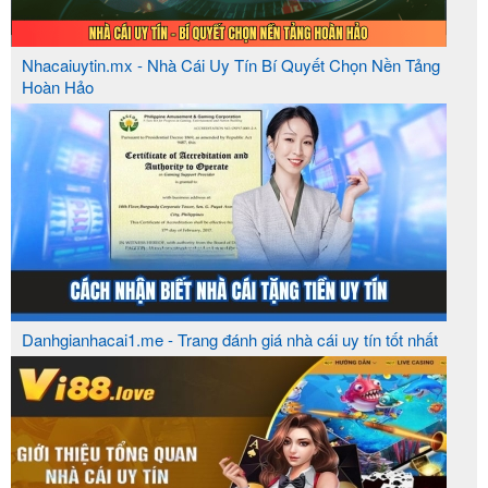
Nhacaiuytin.mx - Nhà Cái Uy Tín Bí Quyết Chọn Nền Tảng
Hoàn Hảo
Danhgianhacai1.me - Trang đánh giá nhà cái uy tín tốt nhất