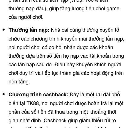
thưởng nạp đầu), giúp tăng lượng tiền chơi game
của người chơi.
Nhà cái cũng thường xuyên tổ
Thưởng lần nạp:
chức các chương trình khuyến mãi thưởng lần nạp,
nơi người chơi có cơ hội nhận được các khoản
thưởng dựa trên số tiền họ nạp vào tài khoản trong
các lần nạp sau đó. Điều này khuyến khích người
chơi duy trì và tiếp tục tham gia các hoạt động trên
nền tảng.
Đây là một ưu đãi phổ
Chương trình cashback:
biến tại TK88, nơi người chơi được hoàn trả lại một
phần của số tiền đã thua trong một khoảng thời
gian nhất định. Cashback giúp giảm thiểu rủi ro