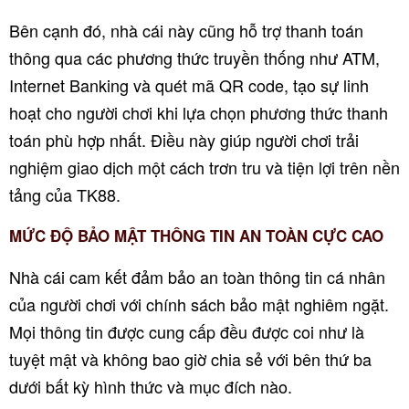
Bên cạnh đó, nhà cái này cũng hỗ trợ thanh toán
thông qua các phương thức truyền thống như ATM,
Internet Banking và quét mã QR code, tạo sự linh
hoạt cho người chơi khi lựa chọn phương thức thanh
toán phù hợp nhất. Điều này giúp người chơi trải
nghiệm giao dịch một cách trơn tru và tiện lợi trên nền
tảng của TK88.
MỨC ĐỘ BẢO MẬT THÔNG TIN AN TOÀN CỰC CAO
Nhà cái cam kết đảm bảo an toàn thông tin cá nhân
của người chơi với chính sách bảo mật nghiêm ngặt.
Mọi thông tin được cung cấp đều được coi như là
tuyệt mật và không bao giờ chia sẻ với bên thứ ba
dưới bất kỳ hình thức và mục đích nào.