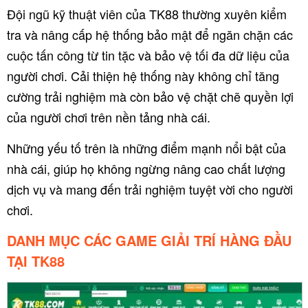
Đội ngũ kỹ thuật viên của TK88 thường xuyên kiểm
tra và nâng cấp hệ thống bảo mật để ngăn chặn các
cuộc tấn công từ tin tặc và bảo vệ tối đa dữ liệu của
người chơi. Cải thiện hệ thống này không chỉ tăng
cường trải nghiệm mà còn bảo vệ chặt chẽ quyền lợi
của người chơi trên nền tảng nhà cái.
Những yếu tố trên là những điểm mạnh nổi bật của
nhà cái, giúp họ không ngừng nâng cao chất lượng
dịch vụ và mang đến trải nghiệm tuyệt vời cho người
chơi.
DANH MỤC CÁC GAME GIẢI TRÍ HÀNG ĐẦU
TẠI TK88