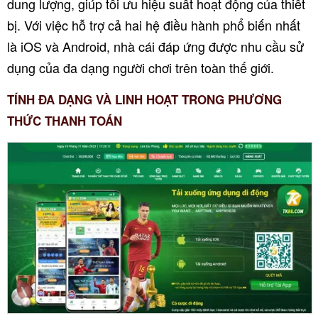
dung lượng, giúp tối ưu hiệu suất hoạt động của thiết
bị. Với việc hỗ trợ cả hai hệ điều hành phổ biến nhất
là iOS và Android, nhà cái đáp ứng được nhu cầu sử
dụng của đa dạng người chơi trên toàn thế giới.
TÍNH ĐA DẠNG VÀ LINH HOẠT TRONG PHƯƠNG
THỨC THANH TOÁN