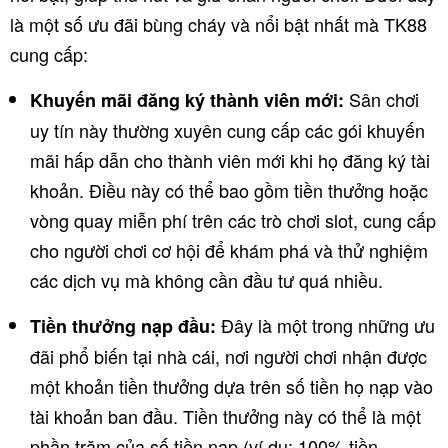
là một số ưu đãi bùng cháy và nổi bật nhất mà TK88
cung cấp:
Sân chơi
Khuyến mãi đăng ký thành viên mới:
uy tín này thường xuyên cung cấp các gói khuyến
mãi hấp dẫn cho thành viên mới khi họ đăng ký tài
khoản. Điều này có thể bao gồm tiền thưởng hoặc
vòng quay miễn phí trên các trò chơi slot, cung cấp
cho người chơi cơ hội để khám phá và thử nghiệm
các dịch vụ mà không cần đầu tư quá nhiều.
Đây là một trong những ưu
Tiền thưởng nạp đầu:
đãi phổ biến tại nhà cái, nơi người chơi nhận được
một khoản tiền thưởng dựa trên số tiền họ nạp vào
tài khoản ban đầu. Tiền thưởng này có thể là một
phần trăm của số tiền nạp (ví dụ: 100% tiền