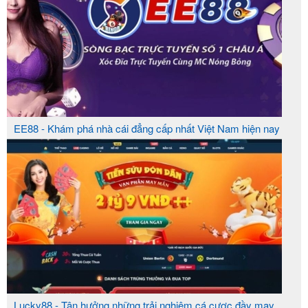
EE88 - Khám phá nhà cái đẳng cấp nhất Việt Nam hiện nay
Lucky88 - Tận hưởng những trải nghiệm cá cược đầy may