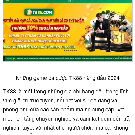
Những game cá cược TK88 hàng đầu 2024
TK88 là một trong những địa chỉ hàng đầu trong lĩnh
vực giải trí trực tuyến, nổi bật với sự đa dạng và
phong phú của các sản phẩm mà họ cung cấp. Với
một nền tảng chuyên nghiệp và cam kết đem đến trải
nghiệm tuyệt vời nhất cho người chơi, nhà cái không