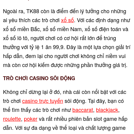
Ngoài ra, TK88 còn là điểm đến lý tưởng cho những
ai yêu thích các trò chơi
xổ số
. Với các định dạng như
xổ số miền Bắc, xổ số miền Nam, xổ số điện toán và
xổ số lô tô, người chơi có cơ hội rất lớn để trúng
thưởng với tỷ lệ 1 ăn 99,9. Đây là một lựa chọn giải trí
hấp dẫn, đem lại cho người chơi không chỉ niềm vui
mà còn cơ hội kiếm được những phần thưởng giá trị.
TRÒ CHƠI CASINO SÔI ĐỘNG
Không chỉ dừng lại ở đó, nhà cái còn nổi bật với các
trò chơi
casino trực tuyến
sôi động. Tại đây, bạn có
thể tìm thấy các trò chơi như
baccarat
,
blackjack
,
roulette
,
poker
và rất nhiều phiên bản slot game hấp
dẫn. Với sự đa dạng về thể loại và chất lượng game