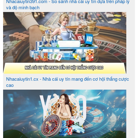
Nhacaiuytin391.com - So sánh nhà cái uy tín dựa trên pháp lý
và độ minh bạch
Nhacaiuytin1.cx - Nhà cái uy tín mang đến cơ hội thắng cược
cao