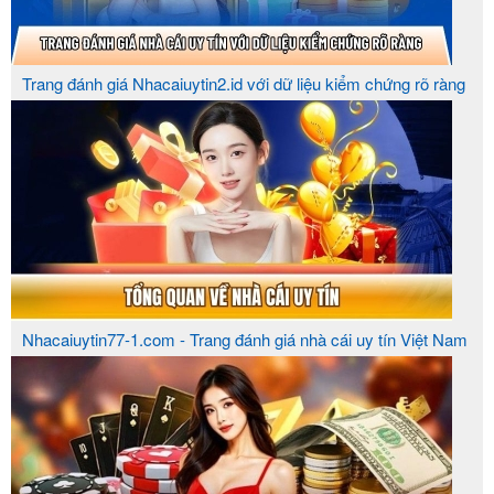
Trang đánh giá Nhacaiuytin2.id với dữ liệu kiểm chứng rõ ràng
Nhacaiuytin77-1.com - Trang đánh giá nhà cái uy tín Việt Nam