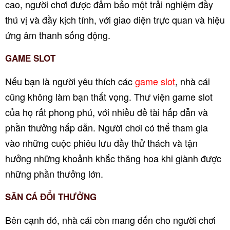
cao, người chơi được đảm bảo một trải nghiệm đầy
thú vị và đầy kịch tính, với giao diện trực quan và hiệu
ứng âm thanh sống động.
GAME SLOT
Nếu bạn là người yêu thích các
game slot
, nhà cái
cũng không làm bạn thất vọng. Thư viện game slot
của họ rất phong phú, với nhiều đề tài hấp dẫn và
phần thưởng hấp dẫn. Người chơi có thể tham gia
vào những cuộc phiêu lưu đầy thử thách và tận
hưởng những khoảnh khắc thăng hoa khi giành được
những phần thưởng lớn.
SĂN CÁ ĐỔI THƯỞNG
Bên cạnh đó, nhà cái còn mang đến cho người chơi