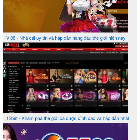
Vi88 - Nhà cái uy tín và hấp dẫn hàng đầu thế giới hiện nay
12bet - Khám phá thế giới cá cược đỉnh cao và hấp dẫn nhất