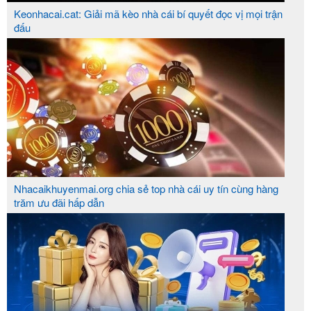
Keonhacai.cat: Giải mã kèo nhà cái bí quyết đọc vị mọi trận
đấu
Nhacaikhuyenmai.org chia sẻ top nhà cái uy tín cùng hàng
trăm ưu đãi hấp dẫn